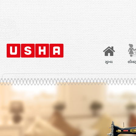
મુખ્ય
સીવણ