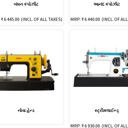
બંધન કંપોઝીટ
આનંદ કંપોઝીટ
₹ 6 445.00
(INCL. OF ALL TAXES)
MRP: ₹ 6 440.00
(INCL. OF AL
નોવા હેન્ડ
સ્ટ્રીમલાઈન્ડ્
MRP: ₹ 6 930.00
(INCL. OF AL