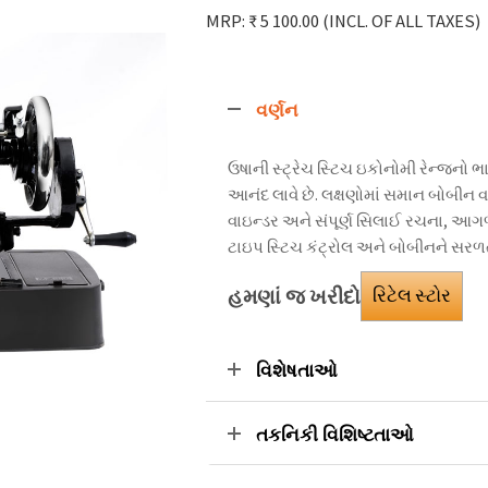
MRP: ₹ 5 100.00
(INCL. OF ALL TAXES)
વર્ણન
ઉષાની સ્ટ્રેચ સ્ટિચ ઇકોનોમી રેન્જનો
આનંદ લાવે છે. લક્ષણોમાં સમાન બોબીન વાઇ
વાઇન્ડર અને સંપૂર્ણ સિલાઈ રચના, આગ
ટાઇપ સ્ટિચ કંટ્રોલ અને બોબીનને સરળતા
હમણાં જ ખરીદો
રિટેલ સ્ટોર
વિશેષતાઓ
તકનિકી વિશિષ્ટતાઓ