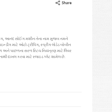
c
a
h
i
e
i
a
t
b
l
t
t
o
s
e
o
A
r
 ભાગ, આનંદ સોઈંગ મશીન તેના નામ મુજબ તમને
k
p
ન્ડીંગ માટે ઓટો ટ્રીપિંગ, સ્પ્રીંગ લોડેડ બોબીન
p
ળ અને પાછળના સરળ સ્ટિચ નિયંત્રણ માટે લિવર
થી દાખલ કરવા માટે સ્લાઇડ પ્લેટ શામેલ છે.