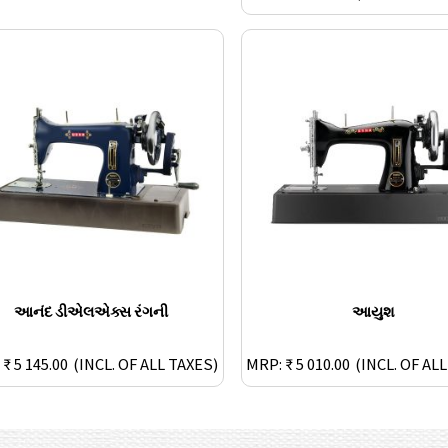
આનંદ ડીએલએક્સ રંગની
આયુશ
₹ 5 145.00
(INCL. OF ALL TAXES)
MRP: ₹ 5 010.00
(INCL. OF AL