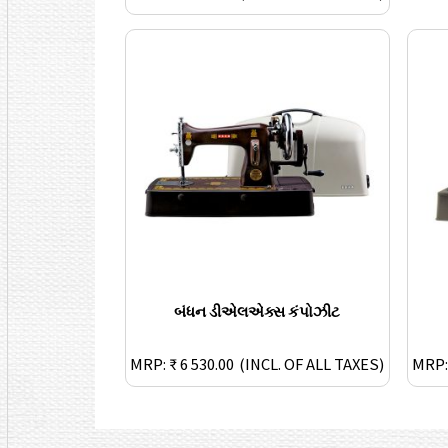
બંધન ડીએલએક્સ કંપોઝીટ
MRP: ₹ 6 530.00
(INCL. OF ALL TAXES)
MRP: 