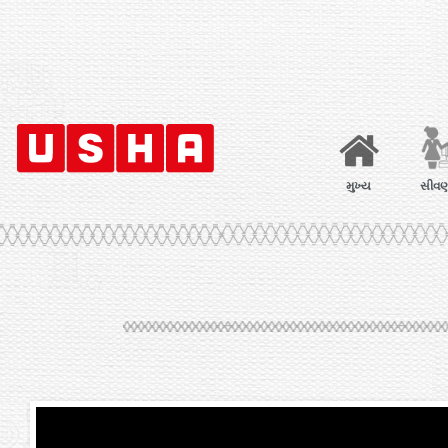
મુખ્ય
સીવણ