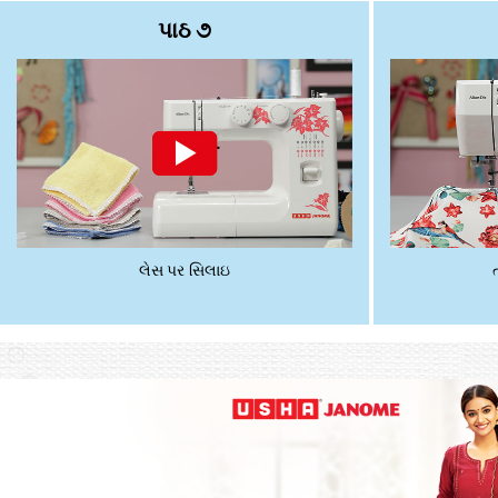
પાઠ ૭
લેસ પર સિલાઇ