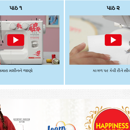
પાઠ ૧
પાઠ ૨
તમારા મશીનને જાણો
કાગળ પર કેવી રીતે સીવ