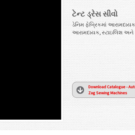
ટેન્ટ ડ્રેસ સીવો
ડેનિમ ફેબ્રિકમાં આરામદાયક
આરામદાયક, સ્ટાઇલિશ અને ફેન
Download Catalogue - Aut
Zag Sewing Machines