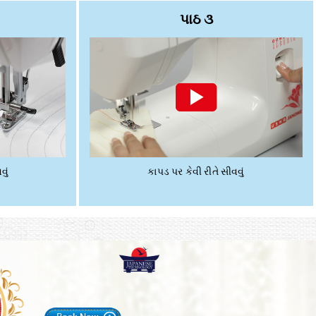
પાઠ ૩
વું
કાપડ પર કેવી રીતે સીવવું