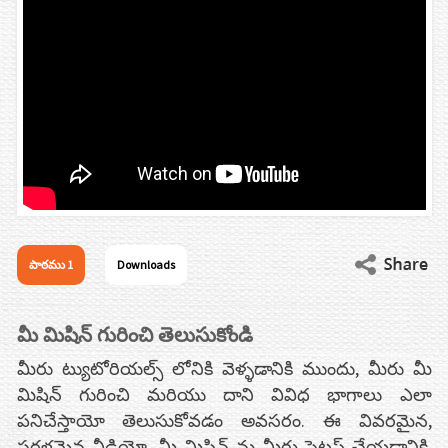
పాఠము 1
Downloads
మీ మిషిన్ గురించి తెలుసుకోండి
మీరు ట్యుటోరియల్స్ లోనికి వెళ్ళడానికి ముందు, మీరు మీ
మిషిన్ గురించి మరియు దాని వివిధ భాగాలు ఎలా
పనిచేస్తాయో తెలుసుకోవడం అవసరం. ఈ వివరమైన,
సరళమైన వీడియో, మీ మిషిన్ ను మీరు సెటప్ చేయడానికి,