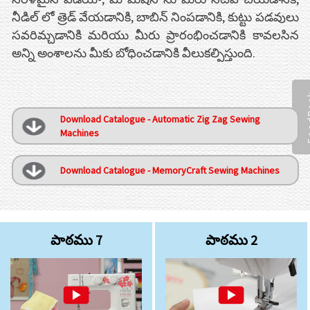
నీడిల్ లో త్రెడ్ వేయడానికి, బాబిన్ నింపడానికి, కుట్టు పడవులు
సవరిమ్చడానికి మరియు మీరు ప్రారంభించడానికి కావలసిన
అన్ని అంశాలను మీకు బోధించడానికి వీలుకల్పిస్తుంది.
Fee
Download Catalogue - Automatic Zig Zag Sewing
Machines
Download Catalogue - MemoryCraft Sewing Machines
పాఠము 7
పాఠము 2