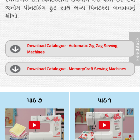
જનોમ પીનટકિંગ ફુટ સાથે ભવ્ય પિનટક્સ બનાવવાનું
શીખો.
FeedBack
Download Catalogue - Automatic Zig Zag Sewing
Machines
Download Catalogue - MemoryCraft Sewing Machines
પાઠ ૭
પાઠ ૧