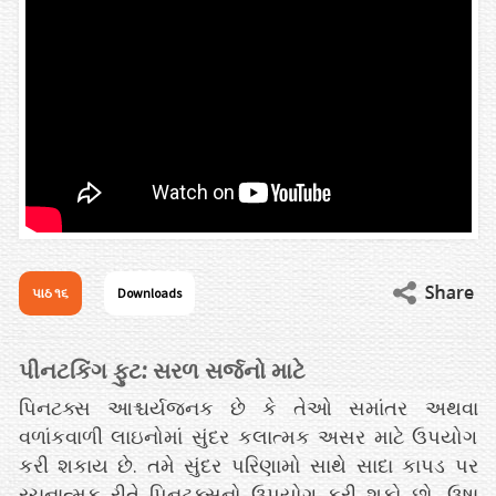
પાઠ ૧૬
Downloads
પીનટકિંગ ફુટ: સરળ સર્જનો માટે
પિનટક્સ આશ્ચર્યજનક છે કે તેઓ સમાંતર અથવા
વળાંકવાળી લાઇનોમાં સુંદર કલાત્મક અસર માટે ઉપયોગ
કરી શકાય છે. તમે સુંદર પરિણામો સાથે સાદા કાપડ પર
રચનાત્મક રીતે પિનટક્સનો ઉપયોગ કરી શકો છો. ઉષા