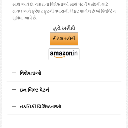
સાથે આવે છે. વધારાના વિશેષતાઓ સાથે પેટર્ન પસંદગી માટે
ડાયલ અને ફ્રેશર ફુટની વધારાની લિફ્ટ શામેલ છે જે ક્વિલ્ટિંગ
સુવિધા આપે છે.
હવે ખરીદો
રીટેલ સ્ટોર્સ
વિશેષતાઓ
ઇન બિલ્ટ પેટર્ન
તકનિકી વિશિષ્ટતાઓ