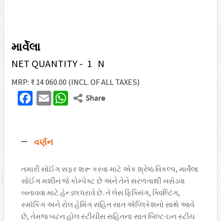
માર્વેલા
NET QUANTITY - 1 N
MRP: ₹ 14 060.00
(INCL. OF ALL TAXES)
F
E
W
T
a
m
h
w
c
a
a
i
વર્ણન
e
i
t
t
b
l
s
t
તમારી સોઈંગ સફર શરૂ કરવા માટે એક શ્રેષ્ઠ વિકલ્પ, માર્વેલા
o
A
સોઈંગ મશીન જે કોમ્પેક્ટ છે અને તેને સરળતાથી ખસેડવા
e
o
p
બનાવવા માટે હેન્ડલ ધરાવે છે. તે લેસ ફિક્સિંગ, ક્વિલ્ટિંગ,
r
સ્મૉકિંગ અને રોલ હેમિંગ સહિત સાત એપ્લિકેશનો સાથે આવે
k
p
છે, તેમજ બટન હોલ સ્ટીચીસ સહિતના સાત બિલ્ટ-ઇન સ્ટીચ