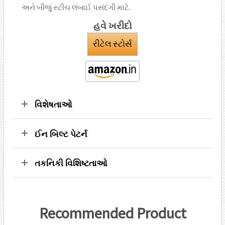
અને બીજું સ્ટીચ લંબાઈ પસંદગી માટે.
હવે ખરીદો
રીટેલ સ્ટોર્સ
વિશેષતાઓ
ઈન બિલ્ટ પેટર્ન
તકનિકી વિશિષ્ટતાઓ
Recommended Product