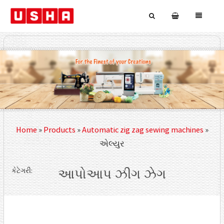
Home
»
Products
»
Automatic zig zag sewing machines
»
એલ્યુર
કેટેગરી:
આપોઆપ ઝીગ ઝેગ