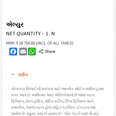
એલ્યુર
NET QUANTITY - 1 N
MRP: ₹ 18 750.00
(INCL. OF ALL TAXES)
F
E
W
T
a
m
h
w
c
a
a
i
વર્ણન
e
i
t
t
b
l
s
t
ગોળાકાર સિલાઈની સરળતા માટે આકર્ષક સોઈંગ મશીન હાથા
o
A
વગર આવે છે. મશીનમાં આઠ એપ્લિકેશનો છે જેમાં બટન
e
o
p
ફિક્સિંગ, રોલ્ડ હેમિંગ, સૅટિન સ્ટીચ, ઝિપ ફિક્સિંગ અને
r
સ્મૉકીંગ, તેમજ બટન હોલ સહિત ૧૩ બિલ્ટ ઈન ટાંકાઓ
k
p
સામેલ છે. વધુમાં, તેમાં બે ડાયલ છે – એક પેટર્ન પસંદગી માટે