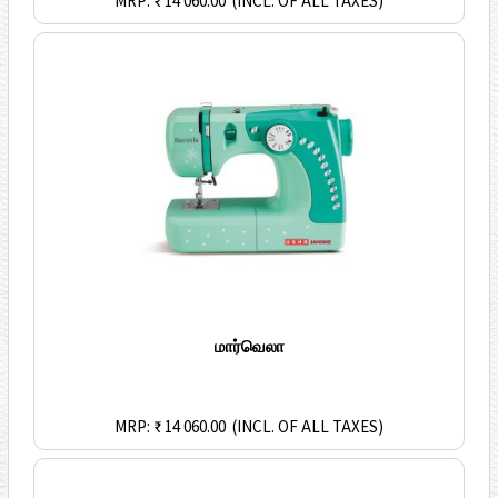
MRP: ₹ 14 060.00
(INCL. OF ALL TAXES)
மார்வெலா
MRP: ₹ 14 060.00
(INCL. OF ALL TAXES)