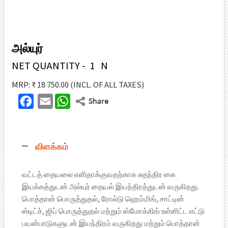
அல்யுர்
NET QUANTITY - 1 N
MRP: ₹ 18 750.00
(INCL. OF ALL TAXES)
F
E
W
T
a
m
h
w
c
a
a
i
விளக்கம்
e
i
t
t
b
l
s
t
வட்டத் தையலை எளிதாக்குவதற்காக சுதந்திர கை
o
A
இயக்கத்துடன் அல்யுர் தையல் இயந்திரத்துடன் வருகிறது.
e
o
p
பொத்தான் பொருத்துதல், ரோல்டு ஹெம்மிங், சாட்டின்
r
ஸ்டிட்ச், ஜிப் பொருத்துதல் மற்றும் ஸ்மோக்கிங் உள்ளிட்ட எட்டு
k
p
பயன்பாடுகளுடன் இயந்திரம் வருகிறது மற்றும் பொத்தான்