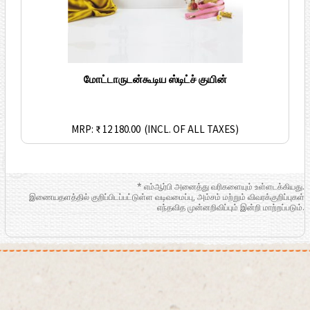
மோட்டாருடன்கூடிய ஸ்டிட்ச் குயின்
MRP: ₹ 12 180.00
(INCL. OF ALL TAXES)
* எம்ஆர்பி அனைத்து வரிகளையும் உள்ளடக்கியது.
இணையதளத்தில் குறிப்பிடப்பட்டுள்ள வடிவமைப்பு, அம்சம் மற்றும் விவரக்குறிப்புகள்
எந்தவித முன்னறிவிப்பும் இன்றி மாற்றப்படும்.