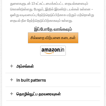
துளைகளுடன் 13 உட்கட்டமைக்கப்பட்ட தையல்களையும்
கொண்டுள்ளது. மேலும், இதில் இரண்டு டயல்கள் உள்ளன –
ஒன்று வடிவமைப்பு தேர்ந்தெடுப்பிற்காக மற்றும் மற்றொன்று
தையல் நீள தேர்ந்தெடுப்பிற்காகவும் உள்ளது.
இப்போதே வாங்கவும்
சில்லறை விற்பனை கடைகள்
அம்சங்கள்
In built patterns
தொழில்நுட்ப தரவரைவுகள்