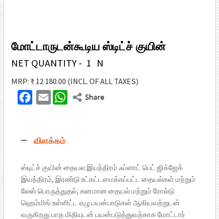
மோட்டாருடன்கூடிய ஸ்டிட்ச் குயின்
NET QUANTITY - 1 N
MRP: ₹ 12 180.00
(INCL. OF ALL TAXES)
F
E
W
T
a
m
h
w
c
a
a
i
விளக்கம்
e
i
t
t
b
l
s
t
ஸ்டிட்ச் குயின் தையல இயந்திரம் ஃப்ளாட் பெட் ஜிக்ஜேக்
o
A
இயந்திரம், இரண்டு உட்கட்டமைக்கப்பட்ட தையல்கள் மற்றும்
e
o
p
லேஸ் பொருத்துதல், கனமான தையல் மற்றும் ரோல்டு
r
ஹெம்மிங் உள்ளிட்ட ஏழு பயன்பாடுகள் ஆகியவற்றுடன்
k
p
வருகிறது பாத மிதியுடன் பயன்படுத்துவற்காக மோட்டார்