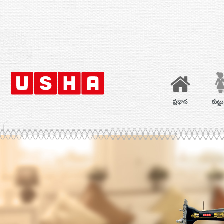
ప్రధాన
కుట్