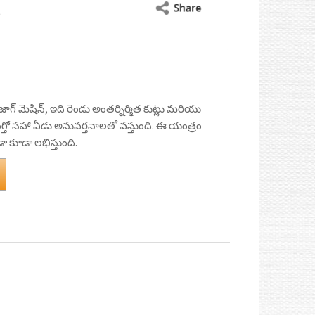
c
a
h
i
)
e
i
a
t
b
l
t
t
o
s
e
o
A
r
జిగ్ జాగ్ మెషిన్, ఇది రెండు అంతర్నిర్మిత కుట్లు మరియు
k
p
హెమ్మింగ్తో సహా ఏడు అనువర్తనాలతో వస్తుంది. ఈ యంత్రం
p
ా కూడా లభిస్తుంది.