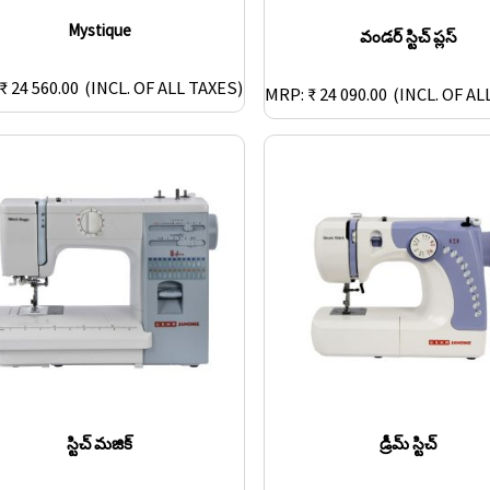
Mystique
వండర్ స్టిచ్ ప్లస్
₹ 24 560.00
(INCL. OF ALL TAXES)
MRP: ₹ 24 090.00
(INCL. OF AL
స్టిచ్ మజిక్
డ్రీమ్ స్టిచ్