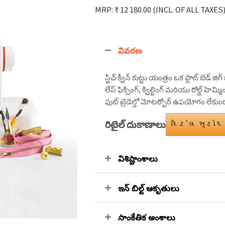
MRP: ₹ 12 180.00
(INCL. OF ALL TAXES
వివరణ
స్టిచ్ క్వీన్ కుట్టు యంత్రం ఒక ఫ్లాట్ బెడ్ 
లేస్ ఫిక్సింగ్, క్విల్టింగ్ మరియు రోల్డ్ 
ఫుట్ ట్రెడెల్తో మోటర్ఫోర్ ఉపయోగం లేకుండ
రిటైల్ దుకాణాలు
રિટેલ સ્ટોર
విశిష్టాంశాలు
ఇన్ బిల్ట్ ఆకృతులు
సాంకేతిక అంశాలు