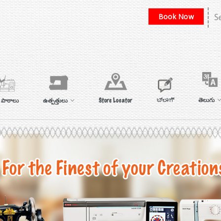
Book Now
తెలుగు
టు పాఠాలు
ఉత్పత్తులు
Store Locator
ಬ್ಲಾಗ್