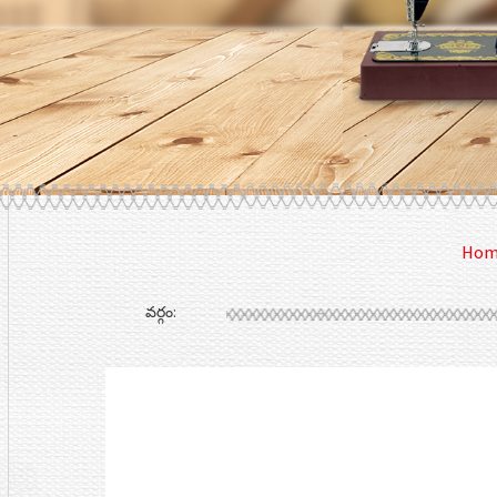
Hom
వర్గం: