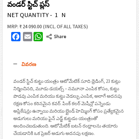
వండర్ స్టిచ్ ప్లస్
NET QUANTITY - 1 N
MRP: ₹ 24 090.00
(INCL. OF ALL TAXES)
F
E
W
T
a
m
h
w
c
a
a
i
వివరణ
e
i
t
t
b
l
s
t
వండర్ స్టిచ్ కుట్టు యంత్రం ఆటోమేటిక్ సూది థ్రెడింగ్, 23 కుట్లు
o
A
నిర్మించినది, మూడు డయల్స్ – నమూనా ఎంపిక కోసం, కుట్టు
e
o
p
పొడవు ఎంపిక మరియు కుట్టు వెడల్పు ఎంపిక, అలాగే అదనపు
r
రక్షణ కోసం కఠినమైన కవర్. పింక్ కలర్ మెషీన్లో పన్నెండు
k
p
అప్లికేషన్లు ఉన్నాయి మరియు బ్లైండ్ హెమ్మింగ్ కోసం ప్రత్యేకమైన
అడుగులు మరియు ఫైన్ ఎడ్జ్ కుట్టడం యంత్రంతో
అందించబడుతుంది. ఆటోమేటిక్ బటన్ రంధ్రాలను తయారు
చేయడానికి ఒక ప్రెజర్ అడుగు అదనపు లక్షణం.