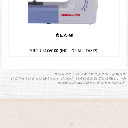
ஸ்டெல்லா
MRP: ₹ 14 060.00
(INCL. OF ALL TAXES)
* ಎಂಆರ್ಪಿ ಎಲ್ಲಾ ತೆರಿಗೆಗಳನ್ನು ಒಳಗೊಂಡಂತೆ
ವೆಬ್ಸೈಟ್ನಲ್ಲಿ ಉಲ್ಲೇಖಿಸಲಾದ ವಿನ್ಯಾಸ, ವೈಶಿಷ್ಟ್ಯ ಮತ್ತು ವಿಶೇಷಣಗಳು
ಯಾವುದೇ ಮುನ್ಸೂಚನೆಯಿಲ್ಲದೆ ಬದಲಾಗುತ್ತವೆ.