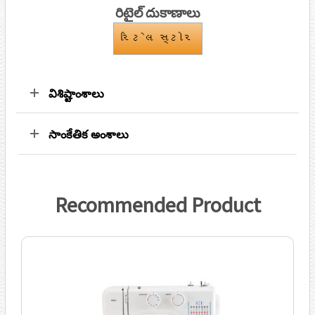
రిటైల్ దుకాణాలు
રિટેલ સ્ટોર
విశిష్టాంశాలు
సాంకేతిక అంశాలు
Recommended Product