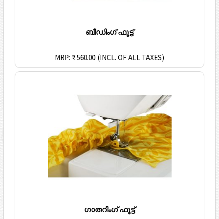
ബീഡിംഗ് ഫൂട്ട്
MRP: ₹ 560.00
(INCL. OF ALL TAXES)
ഗാതറിംഗ് ഫൂട്ട്