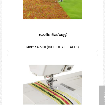
ഡാർണിങ്ങ് ഫൂട്ട്
MRP: ₹ 465.00
(INCL. OF ALL TAXES)
Feed