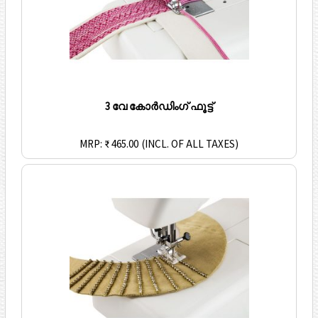
3 വേ കോർഡിംഗ് ഫൂട്ട്
MRP: ₹ 465.00
(INCL. OF ALL TAXES)