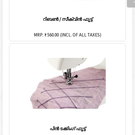
റിബൺ / സീക്വിൻ ഫൂട്ട്
MRP: ₹ 560.00
(INCL. OF ALL TAXES)
പിൻ ടക്കിംഗ് ഫൂട്ട്