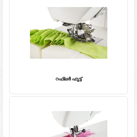
റഫ്ലർ ഫൂട്ട്