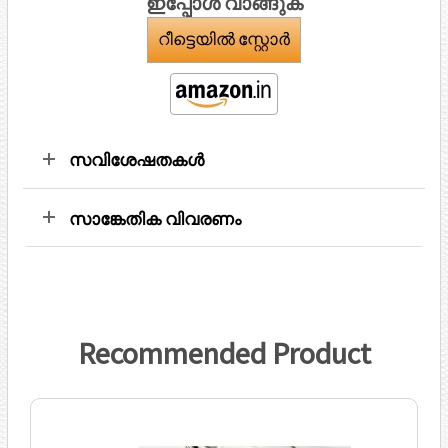
ഇപ്പോള്‍ വാങ്ങുക
റീട്ടെയിൽ സ്റ്റോർ
സവിശേഷതകള്‍
സാങ്കേതിക വിവരണം
Recommended Product