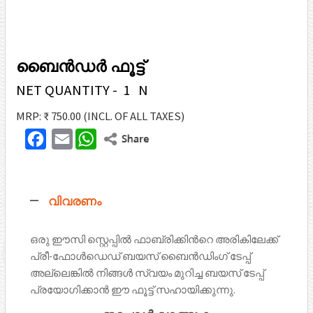
ബൈൻഡർ ഫൂട്ട്
NET QUANTITY - 1 N
MRP: ₹ 750.00
(INCL. OF ALL TAXES)
F
E
W
T
a
m
h
w
c
a
a
i
വിവരണം
e
i
t
t
b
l
s
t
ഒരു ഈസി സ്റ്റെപ്പില്‍ ഫാബ്രിക്കിന്‍റെ അരികിലേക്ക്
o
A
പ്രീ-ഫോള്‍ഡെഡ് ബയസ് ബൈൻഡിംഗ് ടേപ്പ്
e
o
p
അല്ലെങ്കിൽ നിങ്ങൾ സ്വയം മുറിച്ച ബയസ് ടേപ്പ്
r
പ്രയോഗിക്കാൻ ഈ ഫൂട്ട് സഹായിക്കുന്നു.
k
p