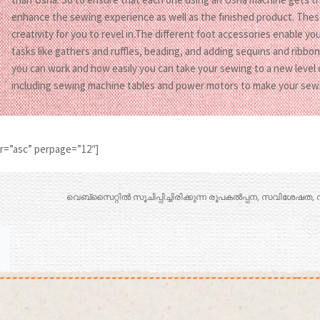
enhance the sewing experience as well as the finished product. These
creativity for you to revel in.The different foot accessories enable 
tasks like gathers and ruffles, beading, and adding sequins and rib
you can work and how easily you can take your sewing to a new level o
including sewing machine tables and power motors to make your sew
er=”asc” perpage=”12″]
വെബ്സൈറ്റിൽ സൂചിപ്പിച്ചിരിക്കുന്ന രൂപകൽപ്പന, സവിശേഷത