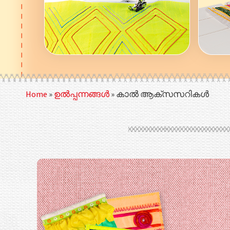
Home
»
ഉൽപ്പന്നങ്ങൾ
»
കാൽ ആക്‌സസറികൾ