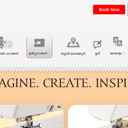
Book Now
ഉൽപ്പന്നങ്ങൾ
മലയാളം
യൽ പാഠങ്ങൾ
സ്റ്റോര്‍ ലൊക്കേറ്റര്‍
బ్లాగ్