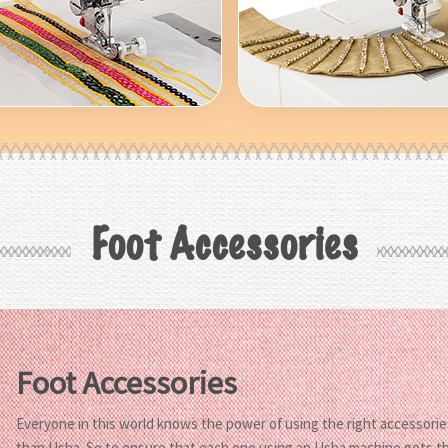
Foot Accessories
Foot Accessories
Everyone in this world knows the power of using the right accessori
than Usha. So to ensure that each one using an Usha machine gets th