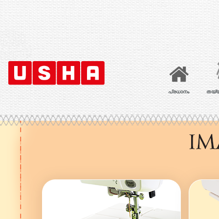
പ്രധാനം
തയ്