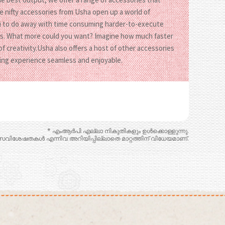
 nifty accessories from Usha open up a world of
you to do away with time consuming harder-to-execute
bons. What more could you want? Imagine how much faster
f creativity.Usha also offers a host of other accessories
ing experience seamless and enjoyable.
* എംആർപി എല്ലാ നികുതികളും ഉൾക്കൊള്ളുന്നു.
, സവിശേഷതകൾ എന്നിവ അറിയിപ്പില്ലാതെ മാറ്റത്തിന് വിധേയമാണ്.