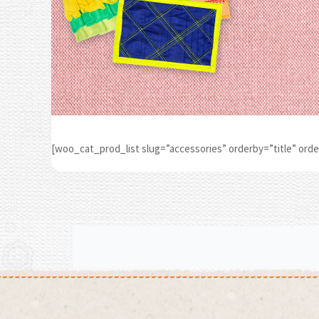
[woo_cat_prod_list slug=”accessories” orderby=”title” ord