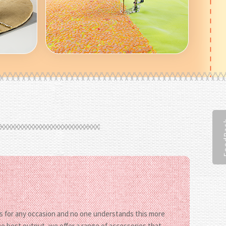
Feed
es for any occasion and no one understands this more
e best output, we offer a range of accessories that