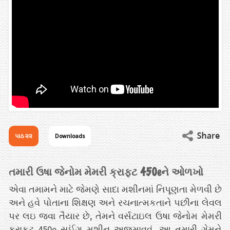
પાઠ ૨૨
Downloads
તમારી ઉષા જેનોમ મેમરી ક્રાફ્ટ 450eને ઓળખો
એવા તમામને માટે જેમણે સાદા મશીનમાં નિપૂણતા મેળવી છે
અને હવે પોતાના શિક્ષણ અને રચનાત્મકતાને પછીના લેવલ
પર લઇ જવા તૈયાર છે, તેમને વર્સટાઇલ ઉષા જેનોમ મેમરી
ક્રાફટ 450e સુઈંગ મશીન અજમાવવું. આ તમારી ગેમને