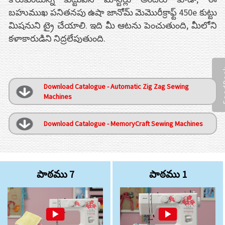
బహుముఖ పనితనపు ఉషా జానోమ్ మెమొరీక్రాఫ్ట్ 450e కుట్టు
మిషనుని ట్రై చేయాలి. ఇది మీ ఆటను పెంచుతుంది, మీలోని
కళాకారుడిని నిద్రలేపుతుంది.
Fee
Download Catalogue - Automatic Zig Zag Sewing
Machines
Download Catalogue - MemoryCraft Sewing Machines
పాఠము 7
పాఠము 1