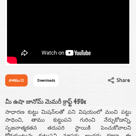
పాఠము 22
Downloads
మీ ఉషా జానోమ్ మెమరీ క్రాఫ్ట్ 450e
సాధారణ కుట్టు మిషన్‌లతో పని విషయంలో మంచి పట్టు
సాధించి, తాము కుట్టుపని గురించి నేర్చుకోడాన్ని,
సృజనాత్మకతన తదుపరి స్థాయికి పెంచుకోవాలని
కోరుకుంటున్న కుట్టుపని మాస్టర్లు అందరు కూడా, ఈ