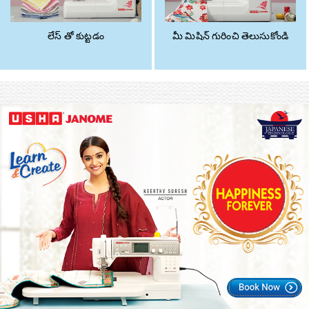
లేస్ తో కుట్టడం
మీ మిషిన్ గురించి తెలుసుకోండి