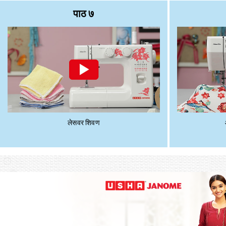
पाठ ७
लेसवर शिवण