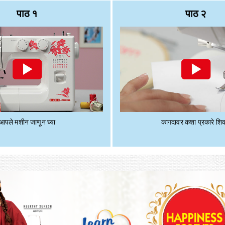
पाठ १
पाठ २
आपले मशीन जाणून घ्या
कागदावर कशा प्रकारे शिव