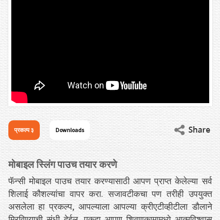
प्रकल्प ३
Downloads
मोबाइल स्लिंग पाउच तयार करणे
फॅन्सी मोबाइल पाउच तयार करण्यासाठी आपण प्राप्त केलेल्या सर्व
शिलाई कौशल्यांचा वापर करा. सजावटीकचा पण तरीही उपयुक्त
असलेला हा प्रकल्प, आपल्याला आपल्या क्रीएटीव्हीटीला डौलाने
मिरविण्याची संधी देईल. एकदा आपण शिवणकामामध्ये आत्मविश्वास