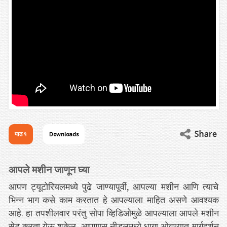
पाठ १
Downloads
आपले मशीन जाणून घ्या
आपण ट्यूटोरियलमध्ये पुढे जाण्यापूर्वी, आपल्या मशीन आणि त्याचे
भिन्न भाग कसे काम करतात हे आपल्याला माहित असणे आवश्यक
आहे. हा तपशीलवार परंतु सोपा व्हिडिओमुळे आपल्याला आपले मशीन
सेट करता येऊ शकेल, आपणास नीडलमध्ये धागा ओवण्यात मार्गदर्शन