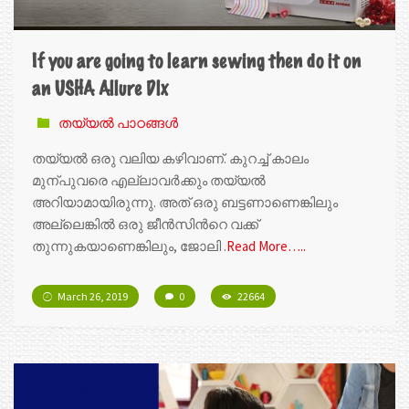
If you are going to learn sewing then do it on
an USHA Allure Dlx
തയ്യൽ പാഠങ്ങൾ
തയ്യൽ ഒരു വലിയ കഴിവാണ്. കുറച്ച് കാലം
മുന്പുവരെ എല്ലാവർക്കും തയ്യൽ
അറിയാമായിരുന്നു. അത് ഒരു ബട്ടണാണെങ്കിലും
അല്ലെങ്കിൽ ഒരു ജീൻസിന്‍റെ വക്ക്
തുന്നുകയാണെങ്കിലും, ജോലി .
Read More…..
March 26, 2019
0
22664