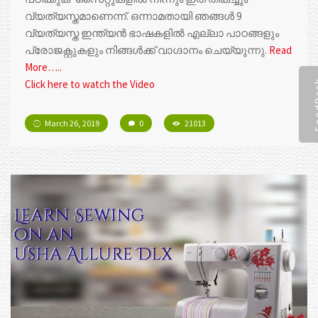
വ്യത്യസ്തമാണെന്ന്. ഒന്നാമതായി ഞങ്ങൾ 9
വ്യത്യസ്ത ഇന്ത്യൻ ഭാഷകളിൽ എല്ലാ പാഠങ്ങളും
പ്രോജക്റ്റുകളും നിങ്ങള്‍ക്ക് വാഗ്ദാനം ചെയ്യുന്നു.
Read
More…..
Feed
Click here to watch the Video
March 26, 2019
0
21013