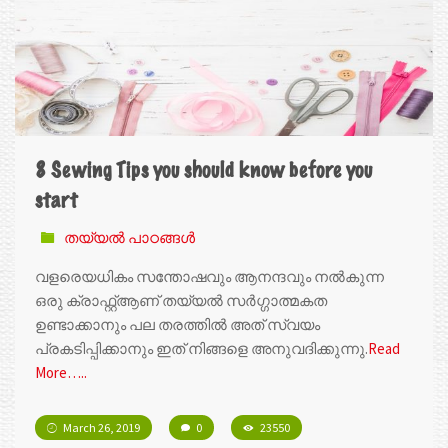
8 Sewing Tips you should know before you
start
തയ്യൽ പാഠങ്ങൾ
വളരെയധികം സന്തോഷവും ആനന്ദവും നൽകുന്ന
ഒരു ക്രാഫ്റ്റ്ആണ് തയ്യൽ സർഗ്ഗാത്മകത
ഉണ്ടാക്കാനും പല തരത്തിൽ അത് സ്വയം
പ്രകടിപ്പിക്കാനും ഇത് നിങ്ങളെ അനുവദിക്കുന്നു.
Read
More…..
March 26, 2019
0
23550