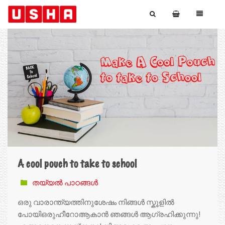
A cool pouch to take to school
തയ്യൽ പാഠങ്ങൾ
ഒരു വാരാന്ത്യത്തിനുശേഷം നിങ്ങൾ സ്കൂളിൽ
പോയിഒരുഹീറോആകാൻ ഞങ്ങൾ ആഗ്രഹിക്കുന്നു!