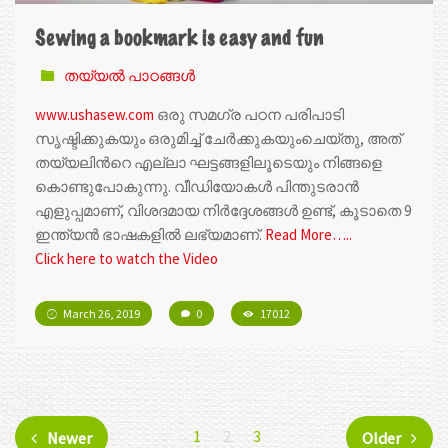
Sewing a bookmark is easy and fun
തയ്യൽ പാഠങ്ങൾ
www.ushasew.com
ഒരു സമഗ്ര പഠന പരിപാടി
സൃഷ്ടിക്കുകയും ഒരുമിച്ച് ചേർക്കുകയുംചെയ്തു, അത്
തയ്യലിന്‍റെ എല്ലാ ഘട്ടങ്ങളിലൂടെയും നിങ്ങളെ
കൊണ്ടുപോകുന്നു. വീഡിയോകൾ‌ പിന്തുടരാൻ‌
എളുപ്പമാണ്, വിശദമായ നിർദ്ദേശങ്ങൾ‌ ഉണ്ട്, കൂടാതെ 9
ഇന്ത്യൻ ഭാഷകളിൽ‌ ലഭ്യമാണ്.
Read More…..
Click here to watch the Video
March 26, 2019
0
17012
1
2
3
Newer
Older