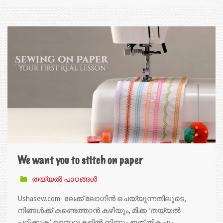
We want you to stitch on paper
തയ്യൽ പാഠങ്ങൾ
Ushasew.com- ലേക്ക് ലോഗിൻ ചെയ്യുന്നതിലൂടെ,
നിങ്ങൾക്ക് കണ്ടെത്താൻ കഴിയും, മിക്ക ‘തയ്യൽ
പഠിക്കുക’ സൈറ്റുകളിൽ നിന്നും ഇത് തികച്ചും