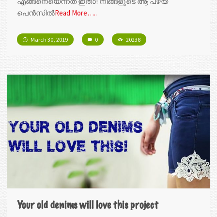
എങ്ങനെയെന്നത് ഇതാ! നിങ്ങളുടെ ആ പഴയ
പെൻസിൽ
Read More…..
March 30, 2019
0
20238
Your old denims will love this project