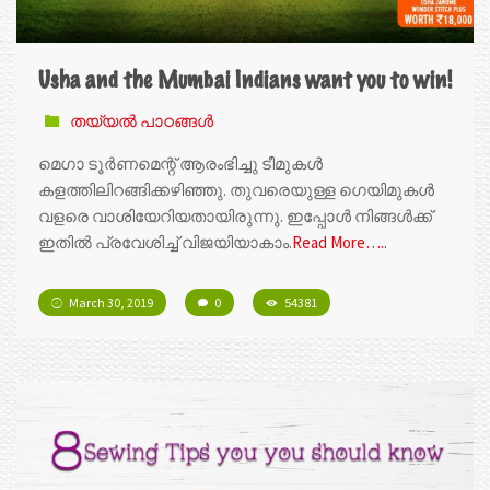
Usha and the Mumbai Indians want you to win!
തയ്യൽ പാഠങ്ങൾ
മെഗാ ടൂർണമെന്റ് ആരംഭിച്ചു ടീമുകൾ
കളത്തിലിറങ്ങിക്കഴിഞ്ഞു. തുവരെയുള്ള ഗെയിമുകൾ
വളരെ വാശിയേറിയതായിരുന്നു. ഇപ്പോൾ നിങ്ങൾക്ക്
ഇതില്‍ പ്രവേശിച്ച് വിജയിയാകാം.
Read More…..
March 30, 2019
0
54381