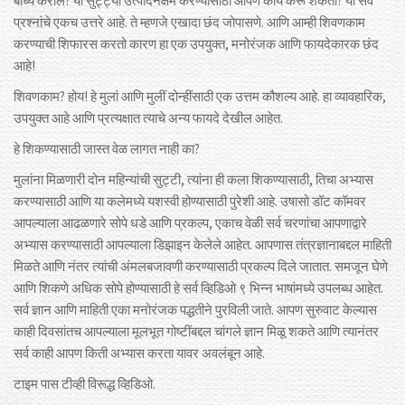
बाध्य कराल? या सुट्ट्या उत्पादनक्षम करण्यासाठी आपण काय करू शकता? या सर्व
प्रश्नांचे एकच उत्तरे आहे. ते म्हणजे एखादा छंद जोपासणे. आणि आम्ही शिवणकाम
करण्याची शिफारस करतो कारण हा एक उपयुक्त, मनोरंजक आणि फायदेकारक छंद
आहे!
शिवणकाम? होय! हे मुलां आणि मुलीं दोन्हींसाठी एक उत्तम कौशल्य आहे. हा व्यावहारिक,
उपयुक्त आहे आणि प्रत्यक्षात त्याचे अन्य फायदे देखील आहेत.
हे शिकण्यासाठी जास्त वेळ लागत नाही का?
मुलांना मिळणारी दोन महिन्यांची सुट्टी, त्यांना ही कला शिकण्यासाठी, तिचा अभ्यास
करण्यासाठी आणि या कलेमध्ये यशस्वी होण्यासाठी पुरेशी आहे. उषासो डॉट कॉमवर
आपल्याला आढळणारे सोपे धडे आणि प्रकल्प, एकाच वेळी सर्व चरणांचा आपणाद्वारे
अभ्यास करण्यासाठी आपल्याला डिझाइन केलेले आहेत. आपणास तंत्रज्ञानाबद्दल माहिती
मिळते आणि नंतर त्यांची अंमलबजावणी करण्यासाठी प्रकल्प दिले जातात. समजून घेणे
आणि शिकणे अधिक सोपे होण्यासाठी हे सर्व व्हिडिओ ९ भिन्न भाषांमध्ये उपलब्ध आहेत.
सर्व ज्ञान आणि माहिती एका मनोरंजक पद्धतीने पुरविली जाते. आपण सुरुवाट केल्यास
काही दिवसांतच आपल्याला मूलभूत गोष्टींबद्दल चांगले ज्ञान मिळू शकते आणि त्यानंतर
सर्व काही आपण किती अभ्यास करता यावर अवलंबून आहे.
टाइम पास टीव्ही विरूद्ध व्हिडिओ.