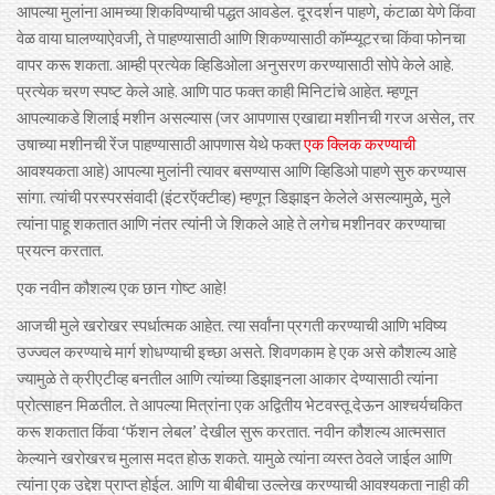
आपल्या मुलांना आमच्या शिकविण्याची पद्धत आवडेल. दूरदर्शन पाहणे, कंटाळा येणे किंवा
वेळ वाया घालण्याऐवजी, ते पाहण्यासाठी आणि शिकण्यासाठी कॉम्प्यूटरचा किंवा फोनचा
वापर करू शकता. आम्ही प्रत्येक व्हिडिओला अनुसरण करण्यासाठी सोपे केले आहे.
प्रत्येक चरण स्पष्ट केले आहे. आणि पाठ फक्त काही मिनिटांचे आहेत. म्हणून
आपल्याकडे शिलाई मशीन असल्यास (जर आपणास एखाद्या मशीनची गरज असेल, तर
उषाच्या मशीनची रेंज पाहण्यासाठी आपणास येथे फक्त
एक क्लिक करण्याची
आवश्यकता आहे) आपल्या मुलांनी त्यावर बसण्यास आणि व्हिडिओ पाहणे सुरु करण्यास
सांगा. त्यांची परस्परसंवादी (इंटरऍक्टीव्ह) म्हणून डिझाइन केलेले असल्यामुळे, मुले
त्यांना पाहू शकतात आणि नंतर त्यांनी जे शिकले आहे ते लगेच मशीनवर करण्याचा
प्रयत्न करतात.
एक नवीन कौशल्य एक छान गोष्ट आहे!
आजची मुले खरोखर स्पर्धात्मक आहेत. त्या सर्वांना प्रगती करण्याची आणि भविष्य
उज्ज्वल करण्याचे मार्ग शोधण्याची इच्छा असते. शिवणकाम हे एक असे कौशल्य आहे
ज्यामुळे ते क्रीएटीव्ह बनतील आणि त्यांच्या डिझाइनला आकार देण्यासाठी त्यांना
प्रोत्साहन मिळतील. ते आपल्या मित्रांना एक अद्वितीय भेटवस्तू देऊन आश्चर्यचकित
करू शकतात किंवा ‘फॅशन लेबल’ देखील सुरू करतात. नवीन कौशल्य आत्मसात
केल्याने खरोखरच मुलास मदत होऊ शकते. यामुळे त्यांना व्यस्त ठेवले जाईल आणि
त्यांना एक उद्देश प्राप्त होईल. आणि या बीबीचा उल्लेख करण्याची आवश्यकता नाही की