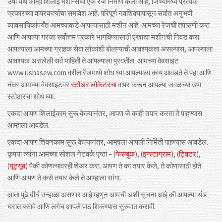
उषा येथे आम्ही शिलाई मशीन्सची एक रेंज निर्माण केली आहे, जिच्यामध्ये प्रत्येक
प्रकारच्या वापरकर्त्याचा समावेश आहे. परिपूर्ण नवशिक्यापासून सर्वात अनुभवी
व्यावसायिकांपर्यंत आमच्याकडे आपल्यासाठी मशीन आहे. आमच्या रेंजची तपासणी करा
आणि आपल्या गरजा सर्वोत्तम प्रकारे भागविण्यासाठी एखाद्या मशीनची निवड करा.
आपल्याला आमच्या ग्राहक सेवा लोकांशी बोलण्याची आवश्यकता असल्यास, आपल्याला
आवश्यक असलेली सर्व माहिती ते आपल्याला पुरवतील. आमच्या वेबसाइट
www.ushasew.com वरील रेंजमध्ये शोध घ्या आपल्याला काय आवडते ते पहा आणि
नंतर आमच्या वेबसाइटवर
स्टोअर लोकेटरचा
वापर करून आपल्या जवळच्या उषा
स्टोअरचा शोध घ्या.
एकदा आपण शिलाईकाम सुरू केल्यानंतर, आपण जे काही तयार करता ते पाहण्यास
आम्हाला आवडेल.
एकदा आपण शिवणकाम सुरू केल्यानंतर, आम्हाला आपली निर्मिती पाहण्यास आवडेल.
कृपया त्यांना आमच्या सोशल नेटवर्क पृष्ठां – (
फेसबुक
), (
इन्स्टाग्राम
), (
ट्विटर
),
(
यूट्यूब
) पैकी कोणत्यावरही शेअर करा. आपण ते का तयार केले, ते कोणासाठी होते
आणि आपण ते कसे तयार केले ते आम्हाला सांगा.
आता पुढे दीर्घ उन्हाळा असणार आहे म्हणून आमची अशी सूचना आहे की आपल्या थंड
घरात बसावे आणि लगेच आपले पाठ शिकण्यास सुरुवात करावी.