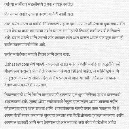
त्यांच्या साथीदार मंडळीमध्ये ते एक नायक बनतील.
दिवसाच्या सर्वात उकाडा करणाऱ्या वेळी काही तास.
आता पर्यंत आपण या बाबीशी निश्चितपणे सहमत झाले असाल की येणाऱ्या दुपारच्या सर्वात
गरम वेळांचा वापर करण्याचा सर्वात चांगला मार्ग म्हणजे शिलाई कशी करावी ते शिकणे
आहे. घरात थांबणे आणि उषासो डॉट कॉमवर लॉग ऑन करून आपले पाठ सुरु करणे ही
सर्वात शहाणपणाची गोष्ट आहे.
सर्वात मनोरंजक मार्गाने शिका आणि तयार करा.
Ushasew.com येथे आम्ही आपल्याला सर्वात मजेदार आणि मनोरंजक पद्धतीने कसे
शिवणकाम करायचे शिकवितो. आमच्याकडे असे व्हिडिओ आहेत, जे माहितीपूर्ण आणि
अनुसरण करण्यास सोपी आहेत. असे प्रकल्प जे आपल्या नवीन कौशल्यांना चालना
देतात आणि फायदेशीर ठरतात.
शिकण्यासाठी आणि निर्माण करण्यासाठी आपणास मूलभूत गोष्टींसह प्रारंभ करण्याची
आवश्यकता आहे. एकदा आपण त्यांच्यामध्ये निपुण झाल्यानंतर आपण आपल्या नवीन
कौशल्याचा वापर करू शकता आणि आश्चर्यकारक गोष्टी तयार करू शकतात. जिथे
आपण गोष्टी तयार करण्यास सुरुवात करतात त्या व्हिडिओजला प्रकल्प म्हणतात. आणि
आपणास उत्साही आणि मग्न ठेवण्यासाठी आमच्याकडे असे बरेच व्हिडिओज आहेत.