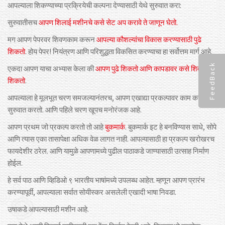
:
आपल्याला
शिकण्याच्या
प्रक्रियेची
कल्पना
देण्यासाठी
येथे
सुरुवात
करा
.
सुरुवातीसच
आपण
शिलाई
मशीनचे
कसे
सेट
अप
करावे
ते
जाणून
घेतो
मग
आपण
पेपरवर
शिवणकाम
करून
आपल्या
कौशल्यांचा
विकास
करण्यासाठी
पुढे
.
!
.
शिकतो
होय
पेपर
नियंत्रण
आणि
परिशुद्धता
विकसित
करण्याचा
हा
सर्वोत्तम
मार्ग
आहे
FeedBack
एकदा
आपण
याचा
अभ्यास
केला
की
आपण
पुढे
शिकतो
आणि
कापडावर
कसे
शिवावे
ते
.
शिकतो
,
आपल्याला
हे
मूलभूत
चरण
समजल्यानंतरच
आपण
एखाद्या
प्रकल्पावर
काम
करण्यास
.
.
सुरुवात
करतो
आणि
पहिले
चरण
खूपच
मनोरंजक
आहे
.
,
आपण
प्रथम
जो
प्रकल्प
करतो
तो
आहे
बुकमार्क
बुकमार्क
इट
हे
बनविण्यास
साधे
सोपे
.
आणि
त्यास
एका
तासापेक्षा
अधिक
वेळ
लागत
नाही
आपल्यासाठी
हा
प्रकल्प
खरोखरच
.
फायदेशीर
ठरेल
आणि
यामुळे
आपणामध्ये
पुढील
पाठाकडे
जाण्यासाठी
उत्साह
निर्माण
.
होईल
हे सर्व पाठ आणि व्हिडिओ ९ भारतीय भाषांमध्ये उपलब्ध आहेत. म्हणून आपण प्रारंभ
करण्यापूर्वी, आपल्याला सर्वात सोयीस्कर असलेली एखादी भाषा निवडा.
उषाकडे आपल्यासाठी मशीन आहे.