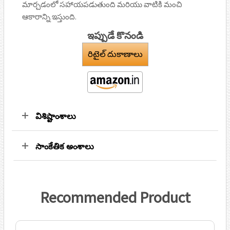
o
p
మార్చడంలో సహాయపడుతుంది మరియు వాటికి మంచి
r
ఆకారాన్ని ఇస్తుంది.
k
p
ఇప్పుడే కొనండి
రిటైల్ దుకాణాలు
విశిష్టాంశాలు
సాంకేతిక అంశాలు
Recommended Product