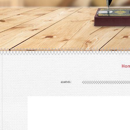
Ho
வகை: