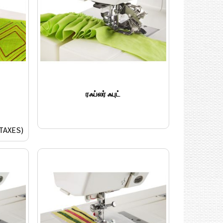
ரஃப்லர் ஃபுட்
 TAXES)