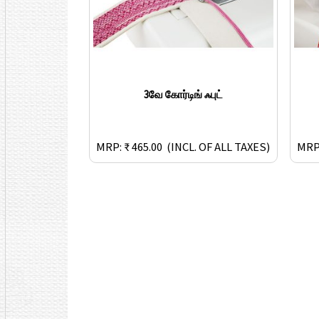
3வே கோர்டிங் ஃபுட்
MRP: ₹ 465.00
(INCL. OF ALL TAXES)
MRP: