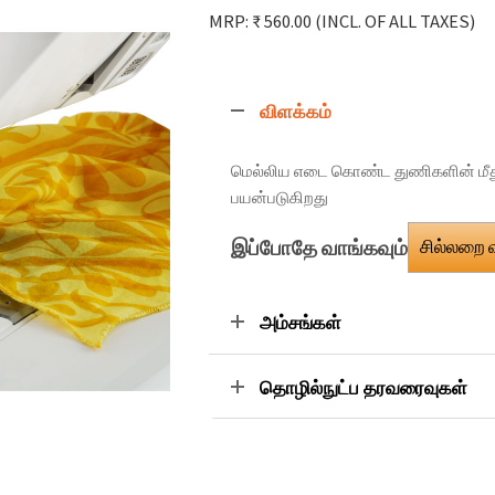
MRP: ₹ 560.00
(INCL. OF ALL TAXES)
விளக்கம்
மெல்லிய எடை கொண்ட துணிகளின் மீத
பயன்படுகிறது
இப்போதே வாங்கவும்
சில்லறை
அம்சங்கள்
தொழில்நுட்ப தரவரைவுகள்