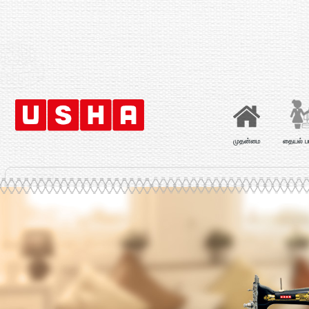
முதன்மை
தையல் ப