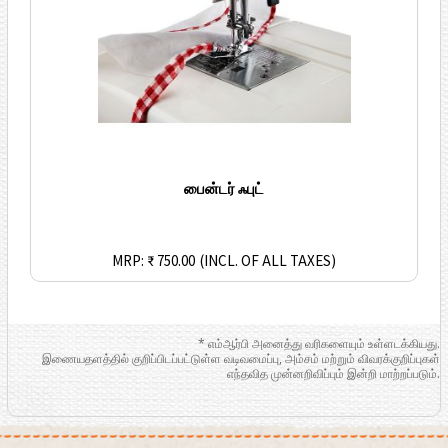
பைன்டர் ஃபுட்
MRP: ₹ 750.00
(INCL. OF ALL TAXES)
* எம்ஆர்பி அனைத்து வரிகளையும் உள்ளடக்கியது.
இணையதளத்தில் குறிப்பிடப்பட்டுள்ள வடிவமைப்பு, அம்சம் மற்றும் விவரக்குறிப்புகள்
எந்தவித முன்னறிவிப்பும் இன்றி மாற்றப்படும்.