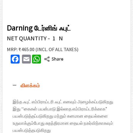
Darning டேர்னிங் ஃபுட்
NET QUANTITY - 1 N
MRP: ₹ 465.00
(INCL. OF ALL TAXES)
F
E
W
T
a
m
h
w
c
a
a
i
விளக்கம்
e
i
t
t
b
l
s
t
இந்த ஃபுட் எம்பிராய்டரி ஃபுட் எனவும் அழைக்கப்படுகிறது
o
A
இது ‘‘கைகள் பயன்பாடு இல்லாத எம்பிராய்டரிக்காக”
e
o
p
பயன்படுத்தப்படுகிறது மற்றும் கனமான தையல்களை
r
உருவாக்கும்போது சுதந்திரமான தையல் நகர்விற்காகவும்
k
p
பயன்படுத்தபடுகிறது