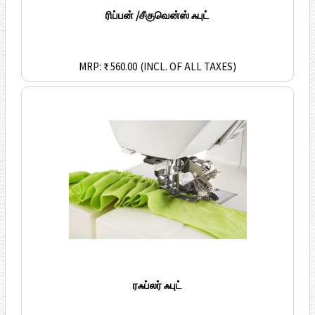
ரிப்பன் /சீகுவென்ஸ் ஃபுட்
MRP: ₹ 560.00
(INCL. OF ALL TAXES)
ரஃப்லர் ஃபுட்