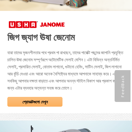
জিগ জ্যাগ ঊষা জেনোম
যারা তাদের সৃজনশীলতার পথে প্রথম পা রাখছেন, তাদের পার্ফেক্ট পছন্দের জাপানি প্রযুক্তি
চালিত ঊষা জেনোম সম্পূর্ণরূপে অটোমেটিক সেলাই মেশিন। এটা বিভিন্ন অন্তর্নির্মিত
সেলাই, প্রসারিত সেলাই, বোতাম লাগানো, গুটানো হেমিং, সাটিন সেলাই, জিপ লাগানো
আর কুঁচি দেওয়া এবং আরো অনেক বৈশিষ্ট্যের মাধ্যমে আপনাকে সাহায্য করে। এই
FeedBack
সবকিছু আপনার দক্ষতা বাড়াতে এবং আপনার অনন্য স্টাইল বিকাশ আর প্রকাশ করার
জন্য এটার ব্যবহার অত্যন্ত সহজ করে তোলে।
প্রোডাক্টগুলো দেখুন