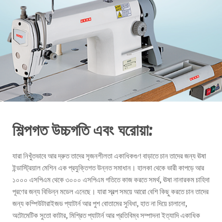
শিল্পগত উচ্চগতি এবং ঘরোয়া:
যারা নিখুঁতভাবে আর দ্রুত তাদের সৃজনশীলতা একাধিকগুণ বাড়াতে চান তাদের জন্য ঊষা
ইন্ডাস্ট্রিয়াল মেশিন এক প্রযুক্তিগত উন্নত সমাধান। হালকা থেকে ভারী কাপড়ে আর
১০০০ এসপিএম থেকে ৩০০০ এসপিএম গতিতে কাজ করতে সমর্থ, ঊষা নানারকম চাহিদা
পূরণের জন্য বিভিন্ন মডেল এনেছে। যারা স্বল্প সময়ে আরো বেশি কিছু করতে চান তাদের
জন্য কম্পিউটারাইজড প্যাটার্ন আর পুশ বোতামের সুবিধা, হাত না দিয়ে চালানো,
অটোমেটিক সুতো কাটার, মিশ্রিত প্যাটার্ন আর প্রতিবিম্ব সম্পাদনা ইত্যাদি একাধিক