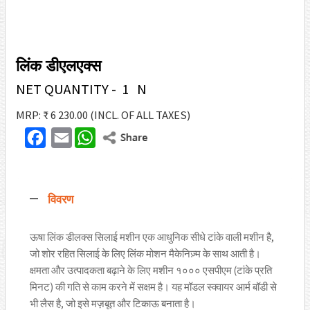
लिंक डीएलएक्स
NET QUANTITY - 1 N
MRP: ₹ 6 230.00
(INCL. OF ALL TAXES)
F
E
W
T
a
m
h
w
c
a
a
i
विवरण
e
i
t
t
b
l
s
t
ऊषा लिंक डीलक्स सिलाई मशीन एक आधुनिक सीधे टांके वाली मशीन है,
o
A
जो शोर रहित सिलाई के लिए लिंक मोशन मैकेनिज़्म के साथ आती है।
e
o
p
क्षमता और उत्पादकता बढ़ाने के लिए मशीन १००० एसपीएम (टांके प्रति
r
मिनट) की गति से काम करने में सक्षम है। यह मॉडल स्क्वायर आर्म बॉडी से
k
p
भी लैस है, जो इसे मज़बूत और टिकाऊ बनाता है।