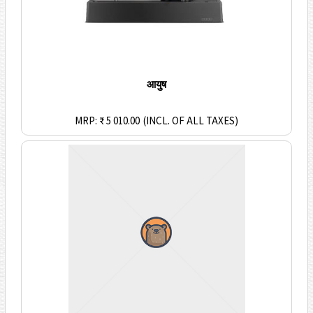
आयुष
MRP: ₹ 5 010.00
(INCL. OF ALL TAXES)