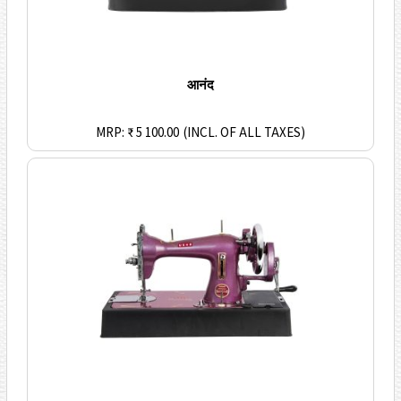
आनंद
MRP: ₹ 5 100.00
(INCL. OF ALL TAXES)