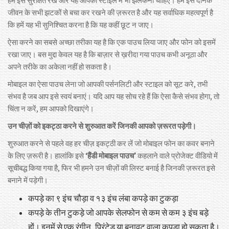
हम इसे सुरक्षित रखें और यह आपकी स्‍टाइल में भी झलकना चाहिए। हमें इसे दैनिक
जीवन के सभी झटकों से बचा कर रखने की ज़रूरत है और यह सर्वाधिक महत्‍वपूर्ण है
कि हमें यह भी सुनिश्चित करना है कि यह कहीं छूट न जाए।
ऐसा करने का सबसे अच्छा तरीका यह है कि एक पाउच लिया जाए और फोन को इसमें
रखा जाए। बस मुद्दा केवल यह है कि बाज़ार से ख़रीदा गया पाउच कभी अनूठा और
अपने तरीके का अकेला नहीं हो सकता है।
मोबाइल का ऐसा पाउच लेना जो आपकी पर्सनलिटी और स्टाइल को सूट करे, तभी
संभव है जब आप इसे स्वयं बनाएं। यदि आप यह सोच रहे हैं कि ऐसा कैसे संभव होगा, तो
चिंता न करें, हम आपको दिखाएंगे।
उन चीज़ों को इकट्ठा करने से शुरुआत करें जिनकी आपको ज़रूरत पड़ेगी।
शुरुआत करने से पहले वह हर चीज़ इकट्ठी कर लें जो मोबाइल फोन का कवर बनाने
के लिए ज़रूरी है। हालांकि इसे
‘हैंडी मोबाइल पाउच’
कहलाने वाले प्रोजेक्ट वीडियो में
सूचीबद्ध किया गया है, फिर भी हमने उन चीज़ों की लिस्ट बनाई है जिनकी ज़रूरत इसे
बनाने में पड़ेगी।
कपड़े का ९ इंच चौड़ा व १३ इंच लंबा कपड़े का टुकड़ा
कपड़े के तीन टुकड़े जो आपके सेलफोन से कम से कम ३ इंच बड़े
हों। इनमें से एक रंगीन, प्रिंटेड या बुनावट वाला कपड़ा हो सकता है।