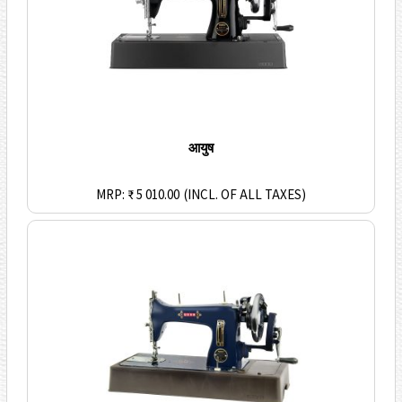
आयुष
MRP: ₹ 5 010.00
(INCL. OF ALL TAXES)