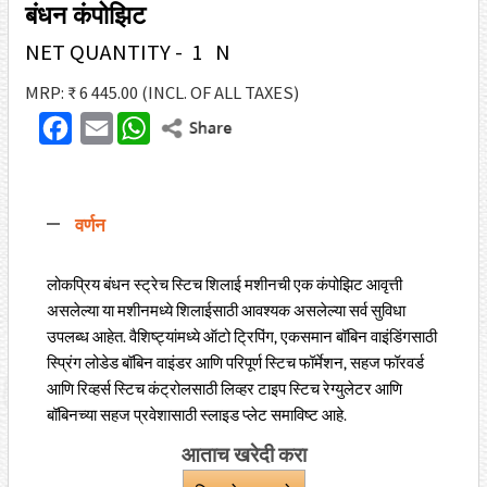
बंधन कंपोझिट
NET QUANTITY - 1 N
MRP: ₹ 6 445.00
(INCL. OF ALL TAXES)
F
E
W
T
a
m
h
w
c
a
a
i
वर्णन
e
i
t
t
b
l
s
t
लोकप्रिय बंधन स्ट्रेच स्टिच शिलाई मशीनची एक कंपोझिट आवृत्ती
o
A
असलेल्या या मशीनमध्ये शिलाईसाठी आवश्यक असलेल्या सर्व सुविधा
e
o
p
उपलब्ध आहेत. वैशिष्ट्यांमध्ये ऑटो ट्रिपिंग, एकसमान बॉबिन वाइंडिंगसाठी
r
k
p
स्प्रिंग लोडेड बॉबिन वाइंडर आणि परिपूर्ण स्टिच फॉर्मेशन, सहज फॉरवर्ड
आणि रिव्हर्स स्टिच कंट्रोलसाठी लिव्हर टाइप स्टिच रेग्युलेटर आणि
बॉबिनच्या सहज प्रवेशासाठी स्लाइड प्लेट समाविष्ट आहे.
आताच खरेदी करा