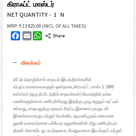
கிராஃப்ட் மாஸ்டர்
NET QUANTITY - 1 N
MRP: ₹ 13 825.00
(INCL. OF ALL TAXES)
F
E
W
T
a
m
h
w
c
a
a
i
விளக்கம்
e
i
t
t
b
l
s
t
வீட்டு தொழில்சார் தையல் இயந்திரங்களில்
o
A
விருப்பமானவைகளுள் ஒன்றான,கிராஃப்ட் மாஸ்டர் 1800
e
o
p
எஸ்பிஎம் (ஒரு நிமிடத்தில் தையல்கள்) வேகத்தில் நல்ல
r
பலன்களுக்காக பணிபுரிகிறது இதற்கு முழு சுழலும் ஷட்டில்
k
p
உள்ளது, தையலுக்கு உதவும் சிறப்பு இணைப்புகளுடன்
இணக்கமானது மற்றும் மெல்லிய தடிமன்முதல் கனமான
துணி வரையிலான பல்வேற உதுணிகளின் மீது பணிபுரியும்
திறன் கொண்டது. கூடுதலாக, மேனுவலாக இயங்கும் மற்றும்