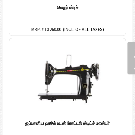
லெதர் ஸ்டிச்
MRP: ₹ 10 260.00
(INCL. OF ALL TAXES)
Fee
ஜப்பானிய ஹூக் உடன் ரோட்டரி ஸ்டிட்ச் மாஸ்டர்