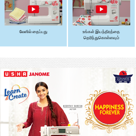
லேஸில் தைப்பது
உங்கள் இயந்திரத்தை
தெரிந்துகொள்ளவும்