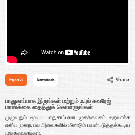
Project 21
Downloads
பாதுகாப்பாக இருங்கள் மற்றும் ஃபுல் கவரேஜ்
மாஸ்க்கை தைத்துக் கொள்ளுங்கள்
முழுவதும் மூடிய பாதுகாப்பான முகக்கவசம் உருவாக்க
எளிய முறை. பல அளவுகளில் மீண்டும் பயன்படுத்தக்கூடிய
முகக்கவசங்கள்.