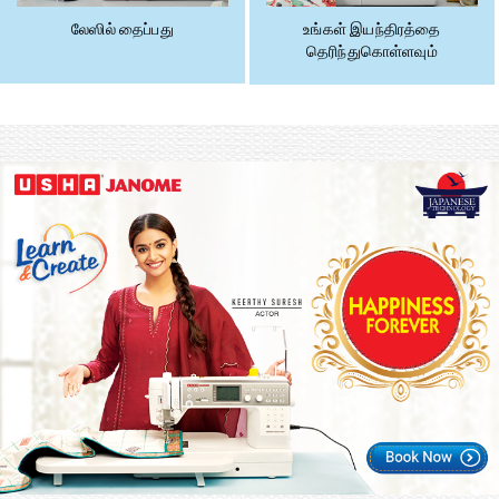
லேஸில் தைப்பது
உங்கள் இயந்திரத்தை
தெரிந்துகொள்ளவும்