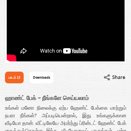
பாடம் 13
Downloads
ஹாண்ட் பேக் – நீங்களே செய்யலாம்
உங்கள் மனோ நிலைக்கு ஏற்ப ஹேண்ட் பேக்கை மாற்றும்
நபரா நீங்கள்? அப்படியென்றால், இது உங்களுக்கான
வீடியோ தான். வீட்டிலேயே அமர்ந்து ப்ரின்டட் ஹேண்ட் பேக்
தைத்துக்கொள்ள இந்த வீடியோவைப் பாருங்கள். மற்ற