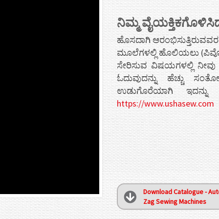
ನಿಮ್ಮ ವೈಯಕ್ತಿಕಗೊಳಿಸಿ
ಹೊಸದಾಗಿ ಆರಂಭಿಸುತ್ತಿರುವವರ 
ಮೂಲೆಗಳಲ್ಲಿ ಹೊಲಿಯಲು (ಪಿವೋಟಿ
ಸೇರಿಸುವ ವಿಷಯಗಳಲ್ಲಿ ನೀವು ಹ
ಓದುವುದನ್ನು ಹೆಚ್ಚು ಸಂ
ಉಡುಗೊರೆಯಾಗಿ ಇದನ್ನು
https://www.ushasew.com
Download Catalogue - Aut
Zag Sewing Machines