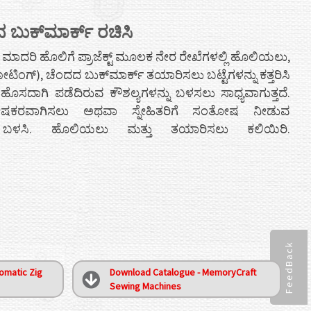
ದ ಬುಕ್‌ಮಾರ್ಕ್ ರಚಿಸಿ
ಮಾದರಿ ಹೊಲಿಗೆ ಪ್ರಾಜೆಕ್ಟ್ ಮೂಲಕ ನೇರ ರೇಖೆಗಳಲ್ಲಿ ಹೊಲಿಯಲು,
ಂಗ್), ಚೆಂದದ ಬುಕ್‌ಮಾರ್ಕ್ ತಯಾರಿಸಲು ಬಟ್ಟೆಗಳನ್ನು ಕತ್ತರಿಸಿ
ೊಸದಾಗಿ ಪಡೆದಿರುವ ಕೌಶಲ್ಯಗಳನ್ನು ಬಳಸಲು ಸಾಧ್ಯವಾಗುತ್ತದೆ.
ತೋಷಕರವಾಗಿಸಲು ಅಥವಾ ಸ್ನೇಹಿತರಿಗೆ ಸಂತೋಷ ನೀಡುವ
 ಬಳಸಿ. ಹೊಲಿಯಲು ಮತ್ತು ತಯಾರಿಸಲು ಕಲಿಯಿರಿ.
FeedBack
omatic Zig
Download Catalogue - MemoryCraft
Sewing Machines