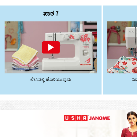
ಪಾಠ 7
ಲೇಸಿನಲ್ಲಿ ಹೊಲಿಯುವುದು
ನಿಮ