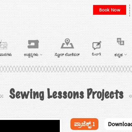
Book Now
ಕನ್ನಡ
 ಪಾಠಗಳು
ಉತ್ಪನ್ನಗಳು
ಸ್ಟೋರ್‌ ಲೋಕೆಟರ್‌
బ్లాగ్
Sewing Lessons Projects
ಪ್ರಾಜೆಕ್ಟ್ 1
Downloa