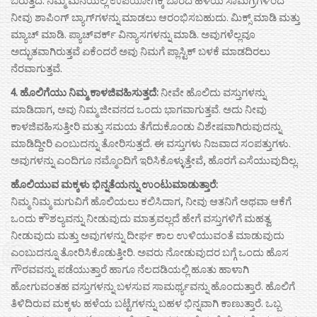
ಬರುತ್ತದೆ. ನಿಮ್ಮ ಮನೆಯಲ್ಲಿ ಉಪಯೋಗಕ್ಕೆ ಬಾರದ ಹಳೆಯ ಸಾಮಗ್ರಿಗಳಿಂದ
ನೀವು ಶಾಪಿಂಗ್ ಬ್ಯಾಗ್‌ಗಳನ್ನು ಮಾಡಲು ಆರಂಭಿಸಬಹುದು. ಮಿಕ್ಸ್ ಮಾಡಿ ಮತ್ತು
ಮ್ಯಾಚ್ ಮಾಡಿ. ಪ್ಯಾಚ್‌ವರ್ಕ್ ವಿನ್ಯಾಸಗಳನ್ನು ಮಾಡಿ. ಅವುಗಳೆಲ್ಲವೂ
ಅದ್ಭುತವಾಗಿರುತ್ತವೆ ಏಕೆಂದರೆ ಅವು ನಿಮಗೆ ಪ್ಲಾಸ್ಟಿಕ್ ಬಳಕೆ ಮಾಡದಿರಲು
ನೆರವಾಗುತ್ತವೆ.
4. ಹೊಲಿಗೆಯು ನಿಮ್ಮ ಕಾಳಜಿವಹಿಸುತ್ತದೆ:
ನೀವೇ ಹೊಲಿದು ವಸ್ತುಗಳನ್ನು
ಮಾಡಿದಾಗ, ಅವು ನಿಮ್ಮ ಜೀವನದ ಒಂದು ಭಾಗವಾಗುತ್ತವೆ. ಅದು ನೀವು
ಕಾಳಜಿವಹಿಸುತ್ತೀರಿ ಮತ್ತು ಸಮಯ ತೆಗೆದುಕೊಂಡು ವಿಶೇಷವಾಗಿರುವುದನ್ನು
ಮಾಡಿದ್ದೀರಿ ಎಂಬುದನ್ನು ತೋರಿಸುತ್ತದೆ. ಈ ವಸ್ತುಗಳು ನಿಜವಾದ ಸಂಪತ್ತುಗಳು.
ಅವುಗಳನ್ನು ಎಂದಿಗೂ ನಮ್ಮೊಂದಿಗೆ ಇರಿಸಿಕೊಳ್ಳುತ್ತೇವೆ, ಹೊರಗೆ ಎಸೆಯುವುದಿಲ್ಲ.
ಹೊಲಿಯುವ ಮಕ್ಕಳು ಭಿನ್ನತೆಯನ್ನು ಉಂಟುಮಾಡುತ್ತಾರೆ:
ನಿಮ್ಮ ನಿಮ್ಮ ಮಗುವಿಗೆ ಹೊಲಿಯಲು ಕಲಿಸಿದಾಗ, ನೀವು ಆತನಿಗೆ ಅಥವಾ ಆಕೆಗೆ
ಒಂದು ಕೌಶಲ್ಯವನ್ನು ನೀಡುವುದು ಮಾತ್ರವಲ್ಲದೆ ಹೇಗೆ ವಸ್ತುಗಳಿಗೆ ಮಹತ್ವ
ನೀಡುವುದು ಮತ್ತು ಅವುಗಳನ್ನು ದೀರ್ಘ ಕಾಲ ಉಳಿಯುವಂತೆ ಮಾಡುವುದು
ಎಂಬುದನ್ನೂ ತೋರಿಸಿಕೊಡುತ್ತೀರಿ. ಅವರು ನೋಡುವುದರ ಬಗ್ಗೆ ಒಂದು ಹೊಸ
ಗೌರವವನ್ನು ಪಡೆಯುತ್ತಾರೆ ಹಾಗೂ ನೆಲದಡಿಯಲ್ಲಿ ಹೂತು ಹಾಳಾಗಿ
ಹೋಗುವಂತಹ ವಸ್ತುಗಳನ್ನು ಬಳಸುವ ಸಾಮರ್ಥ್ಯವನ್ನು ಹೊಂದುತ್ತಾರೆ. ಹೊಲಿಗೆ
ತಿಳಿದಿರುವ ಮಕ್ಕಳು ಹಳೆಯ ಬಟ್ಟೆಗಳನ್ನು ಬಹಳ ಭಿನ್ನವಾಗಿ ಕಾಣುತ್ತಾರೆ. ಒಬ್ಬ