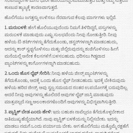
ಸಂಪನ್ಮೂಲಗಳ ಮೇಲೆ ಭಾರೀ ಹೊರೆಯನ್ನುಂಟುಮಾಡುತ್ತದೆ ಮತ್ತು ನಮ್ಮ ಸುತ್ತಲೂ
ಕಾಣುವ ತ್ಯಾಜ್ಯಕ್ಕೆ ಕಾರಣವಾಗುತ್ತದೆ.
ಹೊಲಿಗೆಯು ಜಗತ್ತನ್ನು ಉಳಿಸಲು ನೆರವಾಗುವ ಕೆಲವು ಮಾರ್ಗಗಳು ಇಲ್ಲಿವೆ.
1. ಮರುಬಳಕೆ:
ಹೇಗೆ ಹೊಲಿಯುವುದೆಂದು ನಿಮಗೆ ತಿಳಿದಿದ್ದರೆ, ವಸ್ತುಗಳನ್ನು
ಮರುಬಳಕೆ ಮಾಡುವುದು ಎಷ್ಟು ಸುಲಭವೆಂದು ನೀವು ನೋಡುತ್ತೀರಿ. ನೀವು
ಹಳೆಯ ಟಿ-ಶರ್ಟ್‌ಗಳನ್ನು ತೆಗೆದುಕೊಂಡು, ಡಸ್ಟರ್‌ಗಳನ್ನಾಗಿ ಮಾಡಬಹುದು,
ಅದನ್ನು ಕಾರ್ ಸ್ವಚ್ಛಗೊಳಿಸಲು ಮತ್ತು ಚೆಲ್ಲಿರುವುದನ್ನು ಶುಚಿಗೊಳಿಸಲು ಹೀಗೆ
ಮನೆಯಲ್ಲಿ ಅನೇಕ ಕೆಲಸಗಳಿಗೆ ಬಳಸಬಹುದು. ಧರಿಸಲು ಗಿಡ್ಡವಾದ
ಪ್ಯಾಂಟ್‌ಗಳನ್ನು ಕಾರ್ಗೋಗಳನ್ನಾಗಿ ಮಾಡಬಹುದು.
2. ಒಂದು ಹೊಸ ಲೈಫ್ ಸೇರಿಸಿ:
ನೀವು ಹಳೆಯ ಜೀನ್ಸ್ ಪ್ಯಾಂಟ್‌ಗಳನ್ನು
ತೆಗೆದುಕೊಂಡು, ಅದಕ್ಕೆ ಒಂದು ಹೊಸ ಲೈಫ್ ನೀಡಬಹುದು. ಇದಕ್ಕೆ ಬೇಕಿರುವುದು
ಹಳೆಯ ಹರಿದ ಜೀನ್ಸ್. ಅವು ಸ್ವಲ್ಪ ಸಮಯದ ನಂತರ ಉಪಯೋಗಕ್ಕೆ ಬರುವುದಿಲ್ಲ.
ಆದರೆ ನೀವು ಅವುಗಳನ್ನು ಹೊಲಿದರೆ ಅವುಗಳ ಲೈಫ್ ಜಾಸ್ತಿ ಮಾಡುವುದು
ಮಾತ್ರವಲ್ಲದೆ ಸಣ್ಣ ಅಲಂಕಾರಗಳೊಂದಿಗೆ ಅವುಗಳನ್ನು ವಿಭಿನ್ನವಾಗಿಸುತ್ತೀರಿ.
3. ಪ್ಲಾಸ್ಟಿಕ್‌ ಬೇಡ ಎಂದು ಹೇಳಿ:
ಇದು ಬಹುಶಃ ನಾವೆಲ್ಲರೂ ತೆಗೆದುಕೊಳ್ಳಬೇಕಾದ
ಅತಿಮುಖ್ಯ ಹೆಜ್ಜೆಯಾಗಿದೆ. ನಾವು ಪ್ಲಾಸ್ಟಿಕ್ ಬಳಕೆಯನ್ನು ನಿಲ್ಲಿಸಬೇಕು. ಇದನ್ನು
ಮಾಡಲು ನಮಗೆ ಒಂದು ಪರ್ಯಾಯ ಬೇಕು. ಆಗ ಹೊಲಿಗೆಯು ಮತ್ತೊಮ್ಮೆ ರಕ್ಷಣೆಗೆ