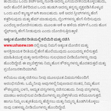
ತಾಯಿಯು ಒಂದು ಶರ್ಟ್ಅನ್ನು ನೋಡಿ ಅದನ್ನು ಎಸೆಯಬೇಕೆಂದುಕೊಳ್ಳಬಹುದು,
ಅದೇ ಹೊಲಿಗೆ ತಿಳಿದಿರುವ ಒಂದು ಹುಡುಗಿ ಅದನ್ನು ತನ್ನನ್ನು ವ್ಯಕ್ತಪಡಿಸಿಕೊಳ್ಳುವ
ಒಂದು ಖಾಲಿ ಕ್ಯಾನ್ವಾಸ್ ಆಗಿ ಕಾಣಬಹುದು. ಆಕೆ ಅದರ ಸ್ಲೀವ್‌ಗಳನ್ನು ಹೇಗೆ
ಕತ್ತರಿಸುವುದು ಮತ್ತು ಹೆಮ್ ಮಾಡುವುದು, ಬ್ಲಿಂಗ್‌ಗಳನ್ನು ಹೇಗೆ ಸೇರಿಸುವುದು
ಎಂದೆಲ್ಲಾ ಆಲೋಚಿಸಬಹುದು. ಮೂಲತಃ ಆಕೆ ಆ ಹಳೆಯ ಶರ್ಟ್‌ಗೆ ಒಂದು ಹೊಸ
ಲೈಫ್ಅನ್ನು ಹೇಗೆ ನೀಡುವುದು ಎಂದು ಯೋಚಿಸುತ್ತಿರುತ್ತಾಳೆ.
ಅತ್ಯಂತ ಮೋಜಿನ ರೀತಿಯಲ್ಲಿ ಕಲಿಯಿರಿ ಮತ್ತು ರಚಿಸಿ
www.ushasew.com
ರಲ್ಲಿ ನಾವು ನಿಮಗೆ ಅತ್ಯಂತ ಮೋಜಿನ ಮತ್ತು
ಆಸಕ್ತಿದಾಯಕ ರೀತಿಯಲ್ಲಿ ಹೇಗೆ ಹೊಲಿಯುವುದು ಎಂಬುದನ್ನು ಕಲಿಸುತ್ತವೆ.
ಮಾಹಿತಿಯುಕ್ತ ಮತ್ತು ಅನುಸರಿಸಲು ಸುಲಭವಾದ ವೀಡಿಯೊಗಳನ್ನು ನಾವು
ಹೊಂದಿದ್ದೇವೆ. ಈ ಪ್ರಾಜೆಕ್ಟ್‌ಗಳು ನಿಮ್ಮ ಹೊಸ ಕೌಶಲ್ಯಗಳನ್ನು ಹೊರತರುತ್ತವೆ ಮತ್ತು
ಪ್ರಯೋಜನಕಾರಿಯಾಗಿವೆ.
ಕಲಿಯಲು ಮತ್ತು ರಚಿಸಲು ನೀವು ಮೂಲಭೂತ ವಿಷಯಗಳೊಂದಿಗೆ
ಆರಂಭಿಸಬೇಕು. ಒಮ್ಮೆ ನೀವು ಅವುಗಳಲ್ಲಿ ನಿಪುಣರಾದ ನಂತರ, ನಿಮ್ಮ ಹೊಸ
ಕೌಶಲ್ಯವನ್ನು ಬಳಸಿ, ಅದ್ಭುತ ವಸ್ತುಗಳನ್ನು ರಚಿಸಬಹುದು. ನೀವು ವಸ್ತುಗಳನ್ನು
ಮಾಡಲು ಆರಂಭಿಸುವ ವೀಡಿಯೊಗಳನ್ನು ಪ್ರಾಜೆಕ್ಟ್‌ಗಳೆಂದು ಕರೆಯಲಾಗುತ್ತದೆ.
ಹಾಗೂ ನಿಮ್ಮ ಉತ್ಸುಕತೆಯನ್ನು ಹೆಚ್ಚಿಸಲು ಮತ್ತು ನಿಮ್ಮನ್ನು ತೊಡಗಿಸಿಕೊಳ್ಳಲು
ನಾವು ಬಹಳಷ್ಟು ವೀಡಿಯೊಗಳನ್ನು ಹೊಂದಿದ್ದೇವೆ.