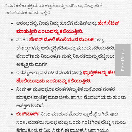
ನಿಮಗೆ ಕಲಿಕಾ ಪ್ರಕ್ರಿಯೆಯ ಕಲ್ಪನೆಯನ್ನು ಒದಗಿಸಲು, ನೀವು ಹೇಗೆ
ಆರಂಭಿಸಬೇಕೆಂಬುದು ಇಲ್ಲಿದೆ:
ಆರಂಭದಲ್ಲಿ, ನೀವು ನಿಮ್ಮ ಹೊಲಿಗೆ ಮೆಷಿನ್ಅನ್ನು
ಹೇಗೆ ಸೆಟಪ್
ಮಾಡುತ್ತೀರಿ ಎಂಬುದನ್ನು ಕಲಿಯುತ್ತೀರಿ.
ನಂತರ
ಪೇಪರ್ ಮೇಲೆ ಹೊಲಿಯುವ ಮೂಲಕ
ನಿಮ್ಮ
ಕೌಶಲ್ಯಗಳನ್ನು ಅಭಿವೃದ್ಧಿಪಡಿಸುವತ್ತ ಮುಂದುವರಿಯುತ್ತೀರಿ. ಹೌದು
FeedBack
ಪೇಪರ್!ಇದು ನಿಯಂತ್ರಣ ಮತ್ತು ನಿಖರತೆಯನ್ನು ಹೆಚ್ಚಿಸಲು
ಅತ್ಯುತ್ತಮ ಮಾರ್ಗ.
ಇದನ್ನು ಅಭ್ಯಾಸ ಮಾಡಿದ ನಂತರ ನೀವು
ಫ್ಯಾಬ್ರಿಕ್ಅನ್ನು ಹೇಗೆ
ಹೊಲಿಯುವುದು ಎಂಬುದನ್ನು ಕಲಿಯುತ್ತೀರಿ.
ನೀವು ಈ ಮೂಲಭೂತ ಹಂತಗಳನ್ನು ತಿಳಿದುಕೊಂಡ ನಂತರ
ಮಾತ್ರವೇ ಪ್ರಾಜೆಕ್ಟ್ ಮಾಡಬೇಕು. ಹಾಗೂ ಮೊದಲನೆಯದು ತುಂಬಾ
ಆಸಕ್ತಿಕರವಾಗಿದೆ.
ಬುಕ್‌ಮಾರ್ಕ್
ನೀವು ಮಾಡುವ ಮೊದಲ ಪ್ರಾಜೆಕ್ಟ್ ಆಗಿದೆ. ಇದು
ಸರಳ, ಮಾಡಲು ಸುಲಭ ಮತ್ತು ಒಂದು ಗಂಟೆಗಿಂತ ಹೆಚ್ಚು ಸಮಯ
ತೆಗೆದುಕೊಳ್ಳುವುದಿಲ್ಲ. ನಿಮಗೆ ಈ ಪ್ರಾಜೆಕ್ಟ್ ನಿಜವಾಗಿಯೂ