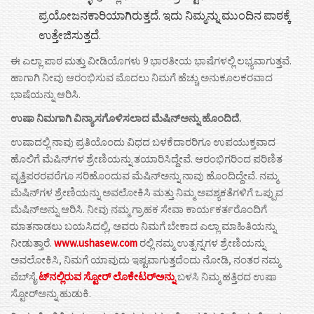
ಪ್ರಯೋಜನಕಾರಿಯಾಗಿರುತ್ತದೆ. ಇದು ನಿಮ್ಮನ್ನು ಮುಂದಿನ ಪಾಠಕ್ಕೆ
ಉತ್ತೇಜಿಸುತ್ತದೆ.
ಈ ಎಲ್ಲಾ ಪಾಠ ಮತ್ತು ವೀಡಿಯೊಗಳು 9 ಭಾರತೀಯ ಭಾಷೆಗಳಲ್ಲಿ ಲಭ್ಯವಾಗುತ್ತವೆ.
ಹಾಗಾಗಿ ನೀವು ಆರಂಭಿಸುವ ಮೊದಲು ನಿಮಗೆ ಹೆಚ್ಚು ಅನುಕೂಲಕರವಾದ
ಭಾಷೆಯನ್ನು ಆರಿಸಿ.
ಉಷಾ
ನಿಮಗಾಗಿ
ವಿನ್ಯಾಸಗೊಳಿಸಲಾದ
ಮೆಷಿನ್ಅನ್ನು
ಹೊಂದಿದೆ
.
ಉಷಾದಲ್ಲಿ ನಾವು ಪ್ರತಿಯೊಂದು ವಿಧದ ಬಳಕೆದಾರರಿಗೂ ಉಪಯುಕ್ತವಾದ
ಹೊಲಿಗೆ ಮೆಷಿನ್‌ಗಳ ಶ್ರೇಣಿಯನ್ನು ತಯಾರಿಸಿದ್ದೇವೆ. ಆರಂಭಿಗರಿಂದ ಪರಿಣಿತ
ವೃತ್ತಿಪರರವರೆಗೂ ಸರಿಹೊಂದುವ ಮೆಷಿನ್ಅನ್ನು ನಾವು ಹೊಂದಿದ್ದೇವೆ. ನಮ್ಮ
ಮೆಷಿನ್‌ಗಳ ಶ್ರೇಣಿಯನ್ನು ಅವಲೋಕಿಸಿ ಮತ್ತು ನಿಮ್ಮ ಅವಶ್ಯಕತೆಗಳಿಗೆ ಒಪ್ಪುವ
ಮೆಷಿನ್ಅನ್ನು ಆರಿಸಿ. ನೀವು ನಮ್ಮ ಗ್ರಾಹಕ ಸೇವಾ ಕಾರ್ಯಕರ್ತರೊಂದಿಗೆ
ಮಾತನಾಡಲು ಬಯಸಿದಲ್ಲಿ, ಅವರು ನಿಮಗೆ ಬೇಕಾದ ಎಲ್ಲಾ ಮಾಹಿತಿಯನ್ನು
ನೀಡುತ್ತಾರೆ.
www.ushasew.com
ರಲ್ಲಿ ನಮ್ಮ ಉತ್ಪನ್ನಗಳ ಶ್ರೇಣಿಯನ್ನು
ಅವಲೋಕಿಸಿ, ನಿಮಗೆ ಯಾವುದು ಇಷ್ಟವಾಗುತ್ತದೆಂದು ನೋಡಿ, ನಂತರ ನಮ್ಮ
ವೆಬ್‌ಸೈ
ಟ್‌ನಲ್ಲಿರುವ ಸ್ಟೋರ್ ಲೊಕೇಟರ್‌ಅನ್ನು
ಬಳಸಿ ನಿಮ್ಮ ಹತ್ತಿರದ ಉಷಾ
ಸ್ಟೋರ್‌ಅನ್ನು ಹುಡುಕಿ.