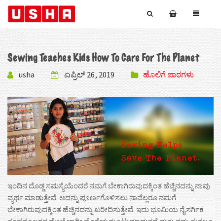
Sewing Teaches Kids How To Care For The Planet
usha
ಏಪ್ರಿಲ್ 26, 2019
ಹೊಲಿಗೆ ಪಾಠಗಳು
ಇಂದಿನ ದೊಡ್ಡ ಸಮಸ್ಯೆಯೆಂದರೆ ನಮಗೆ ಬೇಕಾಗಿರುವುದಕ್ಕಿಂತ ಹೆಚ್ಚಿನದನ್ನು ನಾವು
ವ್ಯರ್ಥ ಮಾಡುತ್ತೇವೆ. ಅದನ್ನು ಪೂರ್ಣಗೊಳಿಸಲು ನಾವೆಲ್ಲರೂ ನಮಗೆ
ಬೇಕಾಗಿರುವುದಕ್ಕಿಂತ ಹೆಚ್ಚಿನದನ್ನು ಖರೀದಿಸುತ್ತೇವೆ. ಇದು ಭೂಮಿಯ ನೈಸರ್ಗಿಕ