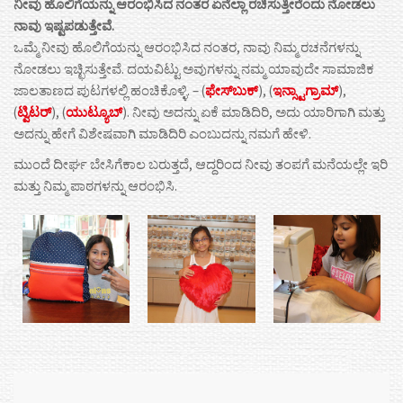
ನೀವು
ಹೊಲಿಗೆಯನ್ನು
ಆರಂಭಿಸಿದ
ನಂತರ
ಏನೆಲ್ಲಾ
ರಚಿಸುತ್ತೀರೆಂದು
ನೋಡಲು
ನಾವು
ಇಷ್ಟಪಡುತ್ತೇವೆ
.
ಒಮ್ಮೆ ನೀವು ಹೊಲಿಗೆಯನ್ನು ಆರಂಭಿಸಿದ ನಂತರ, ನಾವು ನಿಮ್ಮ ರಚನೆಗಳನ್ನು
ನೋಡಲು ಇಚ್ಛಿಸುತ್ತೇವೆ. ದಯವಿಟ್ಟು ಅವುಗಳನ್ನು ನಮ್ಮ ಯಾವುದೇ ಸಾಮಾಜಿಕ
ಜಾಲತಾಣದ ಪುಟಗಳಲ್ಲಿ ಹಂಚಿಕೊಳ್ಳಿ. – (
ಫೇಸ್
ಬುಕ್
), (
ಇನ್ಸ್ಟಾಗ್ರಾಮ್
),
(
ಟ್ವಿಟರ್
), (
ಯುಟ್ಯೂಬ್
). ನೀವು ಅದನ್ನು ಏಕೆ ಮಾಡಿದಿರಿ, ಅದು ಯಾರಿಗಾಗಿ ಮತ್ತು
ಅದನ್ನು ಹೇಗೆ ವಿಶೇಷವಾಗಿ ಮಾಡಿದಿರಿ ಎಂಬುದನ್ನು ನಮಗೆ ಹೇಳಿ.
ಮುಂದೆ ದೀರ್ಘ ಬೇಸಿಗೆಕಾಲ ಬರುತ್ತದೆ, ಆದ್ದರಿಂದ ನೀವು ತಂಪಗೆ ಮನೆಯಲ್ಲೇ ಇರಿ
ಮತ್ತು ನಿಮ್ಮ ಪಾಠಗಳನ್ನು ಆರಂಭಿಸಿ.