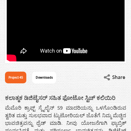
Project 45
Downloads
ಕಲಾತ್ಮಕ ಡಿಜಿಟೈಸರ್ ಸಹಿತ ಫೋಟೋ ಸ್ಟಿಚ್ ಕಲಿಯಿರಿ
ಮೆಮೊರಿ ಕ್ರಾಫ್ಟ್ ಸ್ಕೈಲೈನ್ S9 ಮಾದರಿಯನ್ನು ಒಳಗೊಂಡಿರುವ
ತ್ವರಿತ ಮತ್ತು ಸುಲಭವಾದ ಟ್ಯುಟೋರಿಯಲ್ ಜೊತೆಗೆ ನಿಮ್ಮ ಮೆಚ್ಚಿನ
ಭಾವಚಿತ್ರವನ್ನು ಥ್ರೆಡ್ ಮಾಡಿ. ನೀವು ಯೋಜನೆಗಾಗಿ ಫ್ಯಾಬ್ರಿಕ್
ಪೂರ್ವಸಿದ್ಧತೆ ಮತ್ತು ಪರಿಪೂರ್ಣ ಭಾವಚಿತ್ರವನ್ನು ಡಿಜಿಟೈಜ್