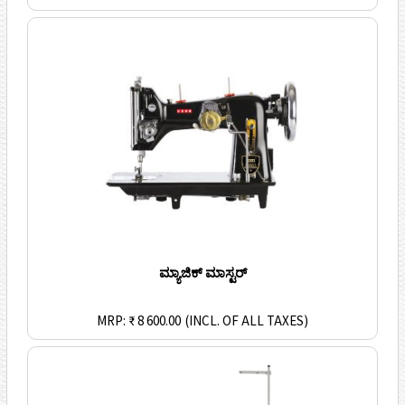
ಮ್ಯಾಜಿಕ್ ಮಾಸ್ಟರ್
MRP: ₹ 8 600.00
(INCL. OF ALL TAXES)