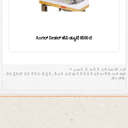
ಸಿಂಗಲ್ ನೀಡಲ್ ಹೆವಿ ಡ್ಯೂಟಿ 8500 ಬಿ
* ఎం.ఆర్.పి. అన్ని పన్నులతో సహా
వెబ్సైట్లో పేర్కొన్న డిజైన్, ఫీచర్ మరియు స్పెసిఫికేషన్లు నోటీసు లేకుండా
మారతాయి.