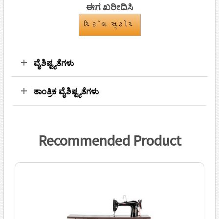
ಈಗ ಖರೀದಿಸಿ
રિટેલ સ્ટોર
ವೈಶಿಷ್ಟ್ಯತೆಗಳು
ತಾಂತ್ರಿಕ ವೈಶಿಷ್ಟ್ಯತೆಗಳು
Recommended Product