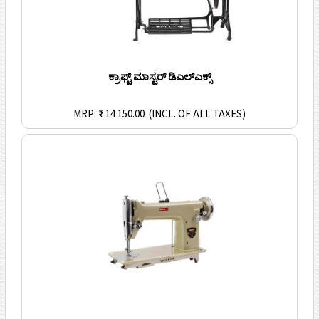
ಕ್ರಾಫ್ಟ್ ಮಾಸ್ಟರ್ ಡಿಎಲ್ಎಕ್ಸ್
MRP: ₹ 14 150.00
(INCL. OF ALL TAXES)