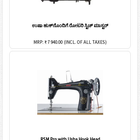
ಉಷಾ ಹುಕ್‌ನೊಂದಿಗೆ ರೋಟರಿ ಸ್ಟಿಚ್ ಮಾಸ್ಟರ್
MRP: ₹ 7 940.00
(INCL. OF ALL TAXES)
RSM Pro with Usha Hook Head