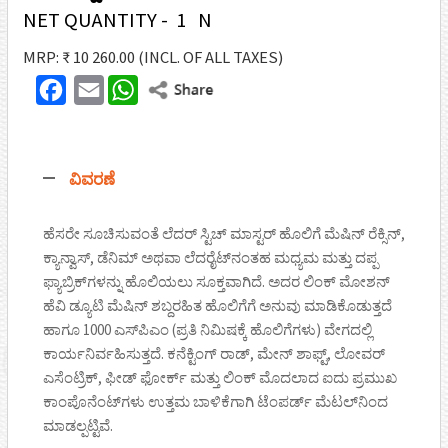
NET QUANTITY - 1 N
MRP: ₹ 10 260.00
(INCL. OF ALL TAXES)
F
E
W
T
a
m
h
w
c
a
a
i
ವಿವರಣೆ
e
i
t
t
b
l
s
t
ಹೆಸರೇ ಸೂಚಿಸುವಂತೆ ಲೆದರ್ ಸ್ಟಿಚ್ ಮಾಸ್ಟರ್ ಹೊಲಿಗೆ ಮೆಷಿನ್ ರೆಕ್ಸಿನ್,
o
A
ಕ್ಯಾನ್ವಾಸ್, ಡೆನಿಮ್ ಅಥವಾ ಲೆದರೈಟ್‌ನಂತಹ ಮಧ್ಯಮ ಮತ್ತು ದಪ್ಪ
e
o
p
ಫ್ಯಾಬ್ರಿಕ್‌ಗಳನ್ನು ಹೊಲಿಯಲು ಸೂಕ್ತವಾಗಿದೆ. ಅದರ ಲಿಂಕ್ ಮೋಶನ್
r
ಹೆವಿ ಡ್ಯೂಟಿ ಮೆಷಿನ್ ಶಬ್ದರಹಿತ ಹೊಲಿಗೆಗೆ ಅನುವು ಮಾಡಿಕೊಡುತ್ತದೆ
k
p
ಹಾಗೂ 1000 ಎಸ್‌ಪಿಎಂ (ಪ್ರತಿ ನಿಮಿಷಕ್ಕೆ ಹೊಲಿಗೆಗಳು) ವೇಗದಲ್ಲಿ
ಕಾರ್ಯನಿರ್ವಹಿಸುತ್ತದೆ. ಕನೆಕ್ಟಿಂಗ್ ರಾಡ್, ಮೇನ್ ಶಾಫ್ಟ್, ಲೋವರ್
ಎಸೆಂಟ್ರಿಕ್, ಫೀಡ್ ಫೋರ್ಕ್ ಮತ್ತು ಲಿಂಕ್ ಮೊದಲಾದ ಐದು ಪ್ರಮುಖ
ಕಾಂಪೊನೆಂಟ್‌ಗಳು ಉತ್ತಮ ಬಾಳಿಕೆಗಾಗಿ ಟೆಂಪರ್ಡ್ ಮೆಟಲ್‌ನಿಂದ
ಮಾಡಲ್ಪಟ್ಟಿವೆ.