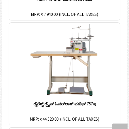
MRP: ₹ 7 940.00
(INCL. OF ALL TAXES)
ಡೈರೆಕ್ಟ್ ಡ್ರೈವ್ ಓವರ್‌ಲಾಕ್ ಮಶಿನ್ 757ಇ
MRP: ₹ 44 520.00
(INCL. OF ALL TAXES)