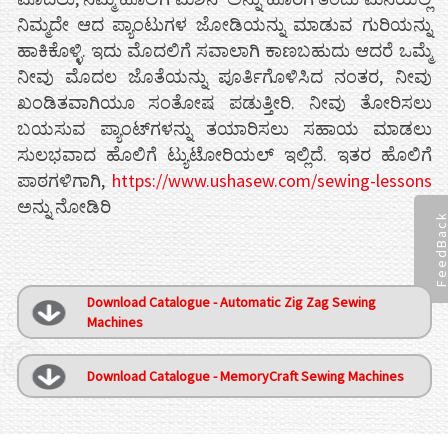
ನಿಮ್ಮದೇ ಆದ ಪ್ಯಾಂಟುಗಳ ಜೋಡಿಯನ್ನು ಮಾಡುವ ಗುರಿಯನ್ನು
ಹಾಕಿಕೊಳ್ಳಿ. ಇದು ಮೊದಲಿಗೆ ಸವಾಲಾಗಿ ಕಾಣಬಹುದು ಆದರೆ ಒಮ್ಮೆ
ನೀವು ಮೊದಲ ಜೊತೆಯನ್ನು ಪೂರ್ತಿಗೊಳಿಸಿದ ನಂತರ, ನೀವು
ಖಂಡಿತವಾಗಿಯೂ ಸಂತೋಷ ಪಡುತ್ತೀರಿ. ನೀವು ತೋರಿಸಲು
ಬಯಸುವ ಪ್ಯಾಂಟ್‌ಗಳನ್ನು ತಯಾರಿಸಲು ಸಹಾಯ ಮಾಡಲು
ಸುಲಭವಾದ ಹೊಲಿಗೆ ಟ್ಯುಟೋರಿಯಲ್ ಇಲ್ಲಿದೆ. ಇತರ ಹೊಲಿಗೆ
ಪಾಠಗಳಿಗಾಗಿ,
https://www.ushasew.com/sewing-lessons
ಅನ್ನು ನೋಡಿರಿ
FeedBac
Download Catalogue - Automatic Zig Zag Sewing
Machines
Download Catalogue - MemoryCraft Sewing Machines